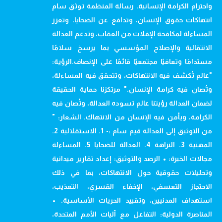
واحترام الكرامة الإنسانية. رسالة المنظمة توثق سام
انتهاكات حقوق الإنسان، وتدافع عن الضحايا، وتعزز
المساءلة لمكافحة الإفلات من العقاب، وتدعم العدالة
الانتقالية والإصلاح المؤسسي بما يرسخ سلامًا
مستدامًا وتعافيًا مجتمعيًا قائمًا على الإنصاف.الرؤية:
"عالم تُكشف فيه الانتهاكات، وتتحقق فيه المساءلة،
وتُصان فيه كرامة الإنسان." مرتكزنا حماية الحقيقة
لضمان العدالة رؤيتنا عالم تسوده العدالة، وتُصان فيه
الكرامة، ويأمن فيه الإنسان من الانتهاك. الشعار: "
من التوثيق إلى العدالة قيم سام :- 1. الاستقلالية 2.
المهنية 3. النزاهة 4. العدالة للضحايا 5. المساءلة
مجالات الخبرة: • الرصد والتوثيق: إعداد تقارير ميدانية
وتحليلات حقوقية حول الانتهاكات، بما في ذلك
الاحتجاز التعسفي، الإخفاء القسري، التعذيب،
استهداف المدنيين، وتقييد الحريات الأساسية. •
المناصرة الدولية: التفاعل مع آليات الأمم المتحدة،