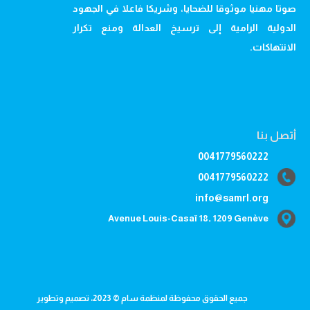
صوتا مهنيا موثوقا للضحايا، وشريكا فاعلا في الجهود
الدولية الرامية إلى ترسيخ العدالة ومنع تكرار
الانتهاكات.
أتصل بنا
0041779560222
0041779560222
info@samrl.org
Avenue Louis-Casaï 18, 1209 Genève
جميع الحقوق محفوظة لمنظمة سام © 2023، تصميم وتطوير