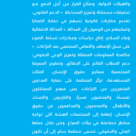
والهيئات الدولية، وصنّاع القرار من أجل الدفع نحو
تحقيقات مستقلة وتعزيز المساءلة. • الدعم القانوني:
تقديم مقاربات قانونية تسهم في حماية الضحايا
وتمكينهم من الوصول إلى العدالة. • العدالة الانتقالية
وبناء السلام: إنتاج دراسات ومبادرات تسلط الضوء
على سبل الإنصاف والتعافي المجتمعي بعد النزاعات. •
مكافحة المعلومات المضللة وتعزيز الوعي الحقوقي:
دعم الخطاب القائم على الحقائق، وتطوير المعرفة
المجتمعية بمعايير حقوق الإنسان. الفئات
المستهدفة: تركّز المنظمة على حماية المدنيين
المتضررين من النزاعات، بمن فيهم المعتقلون
تعسفًا، والمخفيون قسرًا، والنازحون، والنساء،
والأطفال، والصحفيون، والمدافعون عن حقوق
الإنسان، إضافة إلى المجتمعات الهشة التي تواجه
مخاطر مضاعفة في بيئات الصراع. ومن خلال عملها
البحثي والحقوقي، تسعى منظمة سام إلى أن تكون