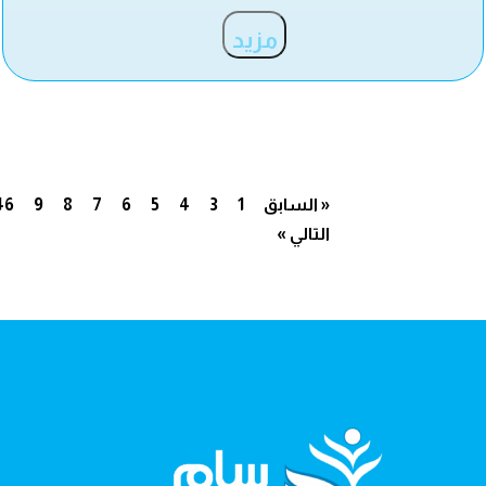
مزيد
« السابق
1
3
4
5
6
7
8
9
46
التالي »