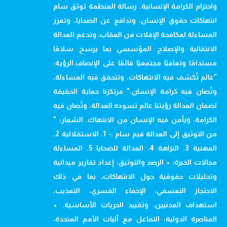
واحترام الكرامة الإنسانية. رسالة المنظمة توثق سام
انتهاكات حقوق الإنسان، وتدافع عن الضحايا، وتعزز
المساءلة لمكافحة الإفلات من العقاب، وتدعم العدالة
الانتقالية والإصلاح المؤسسي بما يرسخ سلامًا
مستدامًا وتعافيًا مجتمعيًا قائمًا على الإنصاف.الرؤية:
"عالم تُكشف فيه الانتهاكات، وتتحقق فيه المساءلة،
وتُصان فيه كرامة الإنسان." مرتكزنا حماية الحقيقة
لضمان العدالة رؤيتنا عالم تسوده العدالة، وتُصان فيه
الكرامة، ويأمن فيه الإنسان من الانتهاك. الشعار: "
من التوثيق إلى العدالة قيم سام :- 1. الاستقلالية 2.
المهنية 3. النزاهة 4. العدالة للضحايا 5. المساءلة
مجالات الخبرة: • الرصد والتوثيق: إعداد تقارير ميدانية
وتحليلات حقوقية حول الانتهاكات، بما في ذلك
الاحتجاز التعسفي، الإخفاء القسري، التعذيب،
استهداف المدنيين، وتقييد الحريات الأساسية. •
المناصرة الدولية: التفاعل مع آليات الأمم المتحدة،