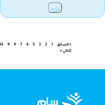
مزيد
« السابق
1
2
3
5
6
7
8
9
46
التالي »