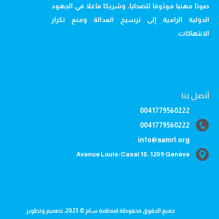
صوتا مهنيا موثوقا للضحايا، وشريكا فاعلا في الجهود
الدولية الرامية إلى ترسيخ العدالة ومنع تكرار
الانتهاكات.
أتصل بنا
0041779560222
0041779560222
info@samrl.org
Avenue Louis-Casaï 18, 1209 Genève
جميع الحقوق محفوظة لمنظمة سام © 2023، تصميم وتطوير