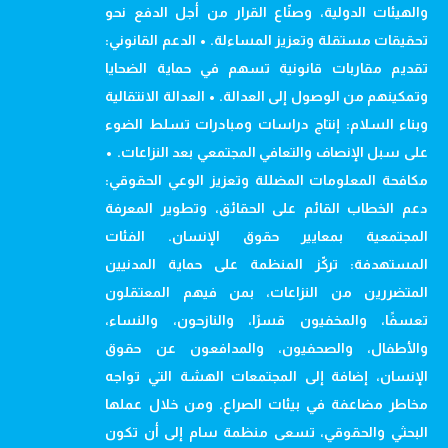
والهيئات الدولية، وصنّاع القرار من أجل الدفع نحو
تحقيقات مستقلة وتعزيز المساءلة. • الدعم القانوني:
تقديم مقاربات قانونية تسهم في حماية الضحايا
وتمكينهم من الوصول إلى العدالة. • العدالة الانتقالية
وبناء السلام: إنتاج دراسات ومبادرات تسلط الضوء
على سبل الإنصاف والتعافي المجتمعي بعد النزاعات. •
مكافحة المعلومات المضللة وتعزيز الوعي الحقوقي:
دعم الخطاب القائم على الحقائق، وتطوير المعرفة
المجتمعية بمعايير حقوق الإنسان. الفئات
المستهدفة: تركّز المنظمة على حماية المدنيين
المتضررين من النزاعات، بمن فيهم المعتقلون
تعسفًا، والمخفيون قسرًا، والنازحون، والنساء،
والأطفال، والصحفيون، والمدافعون عن حقوق
الإنسان، إضافة إلى المجتمعات الهشة التي تواجه
مخاطر مضاعفة في بيئات الصراع. ومن خلال عملها
البحثي والحقوقي، تسعى منظمة سام إلى أن تكون