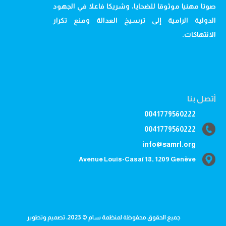
صوتا مهنيا موثوقا للضحايا، وشريكا فاعلا في الجهود
الدولية الرامية إلى ترسيخ العدالة ومنع تكرار
الانتهاكات.
أتصل بنا
0041779560222
0041779560222
info@samrl.org
Avenue Louis-Casaï 18, 1209 Genève
جميع الحقوق محفوظة لمنظمة سام © 2023، تصميم وتطوير