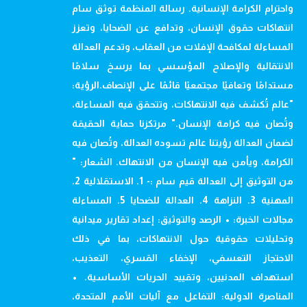
واحترام الكرامة الإنسانية. رسالة المنظمة توثق سام
انتهاكات حقوق الإنسان، وتدافع عن الضحايا، وتعزز
المساءلة لمكافحة الإفلات من العقاب، وتدعم العدالة
الانتقالية والإصلاح المؤسسي بما يرسخ سلامًا
مستدامًا وتعافيًا مجتمعيًا قائمًا على الإنصاف.الرؤية:
"عالم تُكشف فيه الانتهاكات، وتتحقق فيه المساءلة،
وتُصان فيه كرامة الإنسان." مرتكزنا حماية الحقيقة
لضمان العدالة رؤيتنا عالم تسوده العدالة، وتُصان فيه
الكرامة، ويأمن فيه الإنسان من الانتهاك. الشعار: "
من التوثيق إلى العدالة قيم سام :- 1. الاستقلالية 2.
المهنية 3. النزاهة 4. العدالة للضحايا 5. المساءلة
مجالات الخبرة: • الرصد والتوثيق: إعداد تقارير ميدانية
وتحليلات حقوقية حول الانتهاكات، بما في ذلك
الاحتجاز التعسفي، الإخفاء القسري، التعذيب،
استهداف المدنيين، وتقييد الحريات الأساسية. •
المناصرة الدولية: التفاعل مع آليات الأمم المتحدة،