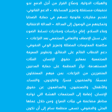
والهيئات الدولية، وصنّاع القرار من أجل الدفع نحو
تحقيقات مستقلة وتعزيز المساءلة. • الدعم القانوني:
تقديم مقاربات قانونية تسهم في حماية الضحايا
وتمكينهم من الوصول إلى العدالة. • العدالة الانتقالية
وبناء السلام: إنتاج دراسات ومبادرات تسلط الضوء
على سبل الإنصاف والتعافي المجتمعي بعد النزاعات. •
مكافحة المعلومات المضللة وتعزيز الوعي الحقوقي:
دعم الخطاب القائم على الحقائق، وتطوير المعرفة
المجتمعية بمعايير حقوق الإنسان. الفئات
المستهدفة: تركّز المنظمة على حماية المدنيين
المتضررين من النزاعات، بمن فيهم المعتقلون
تعسفًا، والمخفيون قسرًا، والنازحون، والنساء،
والأطفال، والصحفيون، والمدافعون عن حقوق
الإنسان، إضافة إلى المجتمعات الهشة التي تواجه
مخاطر مضاعفة في بيئات الصراع. ومن خلال عملها
البحثي والحقوقي، تسعى منظمة سام إلى أن تكون