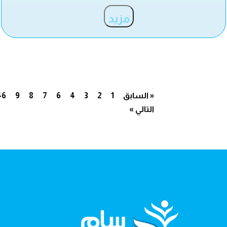
مزيد
« السابق
1
2
3
4
6
7
8
9
46
التالي »