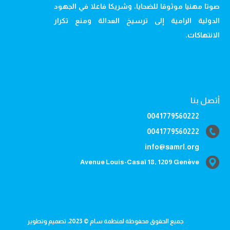
صوتا مهنيا موثوقا للضحايا، وشريكا فاعلا في الجهود
الدولية الرامية إلى ترسيخ العدالة ومنع تكرار
الانتهاكات.
أتصل بنا
0041779560222
0041779560222
info@samrl.org
Avenue Louis-Casaï 18, 1209 Genève
جميع الحقوق محفوظة لمنظمة سام © 2023، تصميم وتطوير