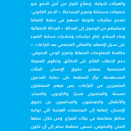
والهيئات الدولية، وصنّاع القرار من أجل الدفع نحو
تحقيقات مستقلة وتعزيز المساءلة. • الدعم القانوني:
تقديم مقاربات قانونية تسهم في حماية الضحايا
وتمكينهم من الوصول إلى العدالة. • العدالة الانتقالية
وبناء السلام: إنتاج دراسات ومبادرات تسلط الضوء
على سبل الإنصاف والتعافي المجتمعي بعد النزاعات. •
مكافحة المعلومات المضللة وتعزيز الوعي الحقوقي:
دعم الخطاب القائم على الحقائق، وتطوير المعرفة
المجتمعية بمعايير حقوق الإنسان. الفئات
المستهدفة: تركّز المنظمة على حماية المدنيين
المتضررين من النزاعات، بمن فيهم المعتقلون
تعسفًا، والمخفيون قسرًا، والنازحون، والنساء،
والأطفال، والصحفيون، والمدافعون عن حقوق
الإنسان، إضافة إلى المجتمعات الهشة التي تواجه
مخاطر مضاعفة في بيئات الصراع. ومن خلال عملها
البحثي والحقوقي، تسعى منظمة سام إلى أن تكون