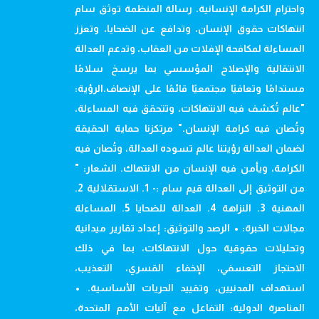
واحترام الكرامة الإنسانية. رسالة المنظمة توثق سام
انتهاكات حقوق الإنسان، وتدافع عن الضحايا، وتعزز
المساءلة لمكافحة الإفلات من العقاب، وتدعم العدالة
الانتقالية والإصلاح المؤسسي بما يرسخ سلامًا
مستدامًا وتعافيًا مجتمعيًا قائمًا على الإنصاف.الرؤية:
"عالم تُكشف فيه الانتهاكات، وتتحقق فيه المساءلة،
وتُصان فيه كرامة الإنسان." مرتكزنا حماية الحقيقة
لضمان العدالة رؤيتنا عالم تسوده العدالة، وتُصان فيه
الكرامة، ويأمن فيه الإنسان من الانتهاك. الشعار: "
من التوثيق إلى العدالة قيم سام :- 1. الاستقلالية 2.
المهنية 3. النزاهة 4. العدالة للضحايا 5. المساءلة
مجالات الخبرة: • الرصد والتوثيق: إعداد تقارير ميدانية
وتحليلات حقوقية حول الانتهاكات، بما في ذلك
الاحتجاز التعسفي، الإخفاء القسري، التعذيب،
استهداف المدنيين، وتقييد الحريات الأساسية. •
المناصرة الدولية: التفاعل مع آليات الأمم المتحدة،