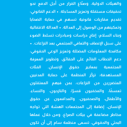
والهيئات الدولية، وصنّاع القرار من أجل الدفع نحو
تحقيقات مستقلة وتعزيز المساءلة. • الدعم القانوني:
تقديم مقاربات قانونية تسهم في حماية الضحايا
وتمكينهم من الوصول إلى العدالة. • العدالة الانتقالية
وبناء السلام: إنتاج دراسات ومبادرات تسلط الضوء
على سبل الإنصاف والتعافي المجتمعي بعد النزاعات. •
مكافحة المعلومات المضللة وتعزيز الوعي الحقوقي:
دعم الخطاب القائم على الحقائق، وتطوير المعرفة
المجتمعية بمعايير حقوق الإنسان. الفئات
المستهدفة: تركّز المنظمة على حماية المدنيين
المتضررين من النزاعات، بمن فيهم المعتقلون
تعسفًا، والمخفيون قسرًا، والنازحون، والنساء،
والأطفال، والصحفيون، والمدافعون عن حقوق
الإنسان، إضافة إلى المجتمعات الهشة التي تواجه
مخاطر مضاعفة في بيئات الصراع. ومن خلال عملها
البحثي والحقوقي، تسعى منظمة سام إلى أن تكون