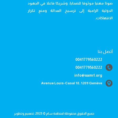
صوتا مهنيا موثوقا للضحايا، وشريكا فاعلا في الجهود
الدولية الرامية إلى ترسيخ العدالة ومنع تكرار
الانتهاكات.
أتصل بنا
0041779560222
0041779560222
info@samrl.org
Avenue Louis-Casaï 18, 1209 Genève
جميع الحقوق محفوظة لمنظمة سام © 2023، تصميم وتطوير