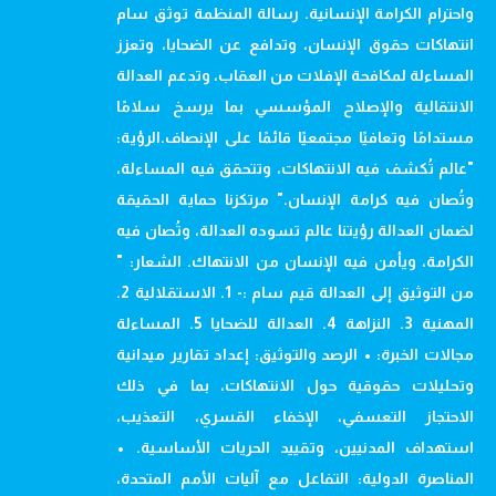
واحترام الكرامة الإنسانية. رسالة المنظمة توثق سام
انتهاكات حقوق الإنسان، وتدافع عن الضحايا، وتعزز
المساءلة لمكافحة الإفلات من العقاب، وتدعم العدالة
الانتقالية والإصلاح المؤسسي بما يرسخ سلامًا
مستدامًا وتعافيًا مجتمعيًا قائمًا على الإنصاف.الرؤية:
"عالم تُكشف فيه الانتهاكات، وتتحقق فيه المساءلة،
وتُصان فيه كرامة الإنسان." مرتكزنا حماية الحقيقة
لضمان العدالة رؤيتنا عالم تسوده العدالة، وتُصان فيه
الكرامة، ويأمن فيه الإنسان من الانتهاك. الشعار: "
من التوثيق إلى العدالة قيم سام :- 1. الاستقلالية 2.
المهنية 3. النزاهة 4. العدالة للضحايا 5. المساءلة
مجالات الخبرة: • الرصد والتوثيق: إعداد تقارير ميدانية
وتحليلات حقوقية حول الانتهاكات، بما في ذلك
الاحتجاز التعسفي، الإخفاء القسري، التعذيب،
استهداف المدنيين، وتقييد الحريات الأساسية. •
المناصرة الدولية: التفاعل مع آليات الأمم المتحدة،