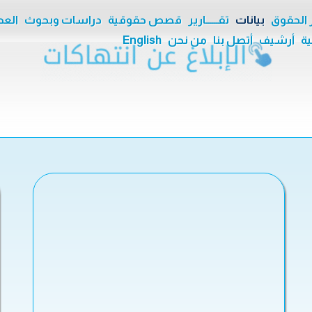
ر الحقوق
بيانات
تقــــــارير
قصص حقوقية
دراسات وبحوث
العدا
ية
أرشيف
أتصل بنا
من نحن
English