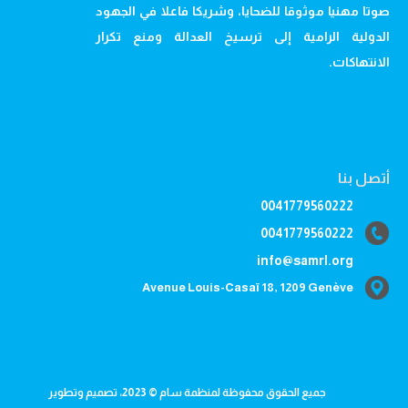
صوتا مهنيا موثوقا للضحايا، وشريكا فاعلا في الجهود
الدولية الرامية إلى ترسيخ العدالة ومنع تكرار
الانتهاكات.
أتصل بنا
0041779560222
0041779560222
info@samrl.org
Avenue Louis-Casaï 18, 1209 Genève
جميع الحقوق محفوظة لمنظمة سام © 2023، تصميم وتطوير