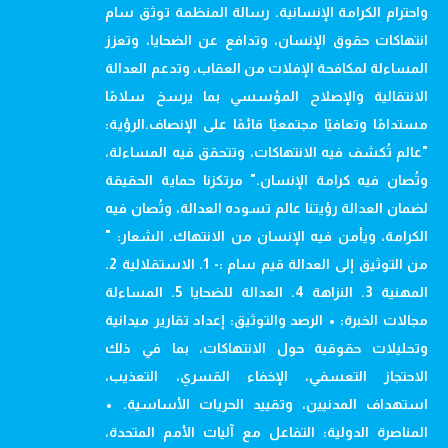
واحترام الكرامة الإنسانية. رسالة المنظمة توثق سام
انتهاكات حقوق الإنسان، وتدافع عن الضحايا، وتعزز
المساءلة لمكافحة الإفلات من العقاب، وتدعم العدالة
الانتقالية والإصلاح المؤسسي بما يرسخ سلامًا
مستدامًا وتعافيًا مجتمعيًا قائمًا على الإنصاف.الرؤية:
"عالم تُكشف فيه الانتهاكات، وتتحقق فيه المساءلة،
وتُصان فيه كرامة الإنسان." مرتكزنا حماية الحقيقة
لضمان العدالة رؤيتنا عالم تسوده العدالة، وتُصان فيه
الكرامة، ويأمن فيه الإنسان من الانتهاك. الشعار: "
من التوثيق إلى العدالة قيم سام :- 1. الاستقلالية 2.
المهنية 3. النزاهة 4. العدالة للضحايا 5. المساءلة
مجالات الخبرة: • الرصد والتوثيق: إعداد تقارير ميدانية
وتحليلات حقوقية حول الانتهاكات، بما في ذلك
الاحتجاز التعسفي، الإخفاء القسري، التعذيب،
استهداف المدنيين، وتقييد الحريات الأساسية. •
المناصرة الدولية: التفاعل مع آليات الأمم المتحدة،