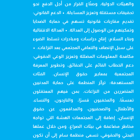
والهيئات الدولية، وصنّاع القرار من أجل الدفع نحو
تحقيقات مستقلة وتعزيز المساءلة. • الدعم القانوني:
تقديم مقاربات قانونية تسهم في حماية الضحايا
وتمكينهم من الوصول إلى العدالة. • العدالة الانتقالية
وبناء السلام: إنتاج دراسات ومبادرات تسلط الضوء
على سبل الإنصاف والتعافي المجتمعي بعد النزاعات. •
مكافحة المعلومات المضللة وتعزيز الوعي الحقوقي:
دعم الخطاب القائم على الحقائق، وتطوير المعرفة
المجتمعية بمعايير حقوق الإنسان. الفئات
المستهدفة: تركّز المنظمة على حماية المدنيين
المتضررين من النزاعات، بمن فيهم المعتقلون
تعسفًا، والمخفيون قسرًا، والنازحون، والنساء،
والأطفال، والصحفيون، والمدافعون عن حقوق
الإنسان، إضافة إلى المجتمعات الهشة التي تواجه
مخاطر مضاعفة في بيئات الصراع. ومن خلال عملها
البحثي والحقوقي، تسعى منظمة سام إلى أن تكون