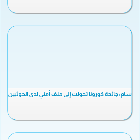
سام: جائحة كورونا تحولت إلى ملف أمني لدى الحوثيين