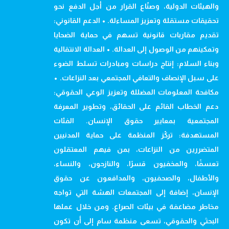
والهيئات الدولية، وصنّاع القرار من أجل الدفع نحو
تحقيقات مستقلة وتعزيز المساءلة. • الدعم القانوني:
تقديم مقاربات قانونية تسهم في حماية الضحايا
وتمكينهم من الوصول إلى العدالة. • العدالة الانتقالية
وبناء السلام: إنتاج دراسات ومبادرات تسلط الضوء
على سبل الإنصاف والتعافي المجتمعي بعد النزاعات. •
مكافحة المعلومات المضللة وتعزيز الوعي الحقوقي:
دعم الخطاب القائم على الحقائق، وتطوير المعرفة
المجتمعية بمعايير حقوق الإنسان. الفئات
المستهدفة: تركّز المنظمة على حماية المدنيين
المتضررين من النزاعات، بمن فيهم المعتقلون
تعسفًا، والمخفيون قسرًا، والنازحون، والنساء،
والأطفال، والصحفيون، والمدافعون عن حقوق
الإنسان، إضافة إلى المجتمعات الهشة التي تواجه
مخاطر مضاعفة في بيئات الصراع. ومن خلال عملها
البحثي والحقوقي، تسعى منظمة سام إلى أن تكون