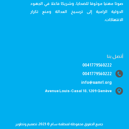
صوتا مهنيا موثوقا للضحايا، وشريكا فاعلا في الجهود
الدولية الرامية إلى ترسيخ العدالة ومنع تكرار
الانتهاكات.
أتصل بنا
0041779560222
0041779560222
info@samrl.org
Avenue Louis-Casaï 18, 1209 Genève
جميع الحقوق محفوظة لمنظمة سام © 2023، تصميم وتطوير