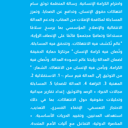
واحترام الكرامة الإنسانية. رسالة المنظمة توثق سام
انتهاكات حقوق الإنسان، وتدافع عن الضحايا، وتعزز
المساءلة لمكافحة الإفلات من العقاب، وتدعم العدالة
الانتقالية والإصلاح المؤسسي بما يرسخ سلامًا
مستدامًا وتعافيًا مجتمعيًا قائمًا على الإنصاف.الرؤية:
"عالم تُكشف فيه الانتهاكات، وتتحقق فيه المساءلة،
وتُصان فيه كرامة الإنسان." مرتكزنا حماية الحقيقة
لضمان العدالة رؤيتنا عالم تسوده العدالة، وتُصان فيه
الكرامة، ويأمن فيه الإنسان من الانتهاك. الشعار: "
من التوثيق إلى العدالة قيم سام :- 1. الاستقلالية 2.
المهنية 3. النزاهة 4. العدالة للضحايا 5. المساءلة
مجالات الخبرة: • الرصد والتوثيق: إعداد تقارير ميدانية
وتحليلات حقوقية حول الانتهاكات، بما في ذلك
الاحتجاز التعسفي، الإخفاء القسري، التعذيب،
استهداف المدنيين، وتقييد الحريات الأساسية. •
المناصرة الدولية: التفاعل مع آليات الأمم المتحدة،