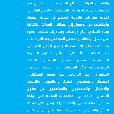
والهيئات الدولية، وصنّاع القرار من أجل الدفع نحو
تحقيقات مستقلة وتعزيز المساءلة. • الدعم القانوني:
تقديم مقاربات قانونية تسهم في حماية الضحايا
وتمكينهم من الوصول إلى العدالة. • العدالة الانتقالية
وبناء السلام: إنتاج دراسات ومبادرات تسلط الضوء
على سبل الإنصاف والتعافي المجتمعي بعد النزاعات. •
مكافحة المعلومات المضللة وتعزيز الوعي الحقوقي:
دعم الخطاب القائم على الحقائق، وتطوير المعرفة
المجتمعية بمعايير حقوق الإنسان. الفئات
المستهدفة: تركّز المنظمة على حماية المدنيين
المتضررين من النزاعات، بمن فيهم المعتقلون
تعسفًا، والمخفيون قسرًا، والنازحون، والنساء،
والأطفال، والصحفيون، والمدافعون عن حقوق
الإنسان، إضافة إلى المجتمعات الهشة التي تواجه
مخاطر مضاعفة في بيئات الصراع. ومن خلال عملها
البحثي والحقوقي، تسعى منظمة سام إلى أن تكون