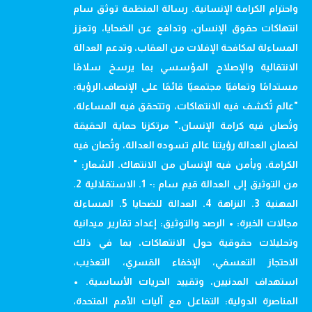
واحترام الكرامة الإنسانية. رسالة المنظمة توثق سام
انتهاكات حقوق الإنسان، وتدافع عن الضحايا، وتعزز
المساءلة لمكافحة الإفلات من العقاب، وتدعم العدالة
الانتقالية والإصلاح المؤسسي بما يرسخ سلامًا
مستدامًا وتعافيًا مجتمعيًا قائمًا على الإنصاف.الرؤية:
"عالم تُكشف فيه الانتهاكات، وتتحقق فيه المساءلة،
وتُصان فيه كرامة الإنسان." مرتكزنا حماية الحقيقة
لضمان العدالة رؤيتنا عالم تسوده العدالة، وتُصان فيه
الكرامة، ويأمن فيه الإنسان من الانتهاك. الشعار: "
من التوثيق إلى العدالة قيم سام :- 1. الاستقلالية 2.
المهنية 3. النزاهة 4. العدالة للضحايا 5. المساءلة
مجالات الخبرة: • الرصد والتوثيق: إعداد تقارير ميدانية
وتحليلات حقوقية حول الانتهاكات، بما في ذلك
الاحتجاز التعسفي، الإخفاء القسري، التعذيب،
استهداف المدنيين، وتقييد الحريات الأساسية. •
المناصرة الدولية: التفاعل مع آليات الأمم المتحدة،