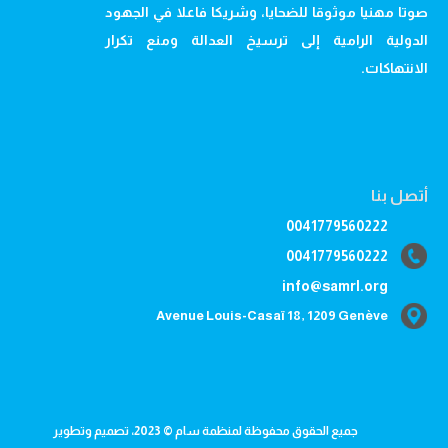
صوتا مهنيا موثوقا للضحايا، وشريكا فاعلا في الجهود
الدولية الرامية إلى ترسيخ العدالة ومنع تكرار
الانتهاكات.
أتصل بنا
0041779560222
0041779560222
info@samrl.org
Avenue Louis-Casaï 18, 1209 Genève
جميع الحقوق محفوظة لمنظمة سام © 2023، تصميم وتطوير