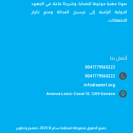
صوتا مهنيا موثوقا للضحايا، وشريكا فاعلا في الجهود
الدولية الرامية إلى ترسيخ العدالة ومنع تكرار
الانتهاكات.
أتصل بنا
0041779560222
0041779560222
info@samrl.org
Avenue Louis-Casaï 18, 1209 Genève
جميع الحقوق محفوظة لمنظمة سام © 2023، تصميم وتطوير