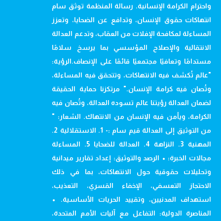
واحترام الكرامة الإنسانية. رسالة المنظمة توثق سام
انتهاكات حقوق الإنسان، وتدافع عن الضحايا، وتعزز
المساءلة لمكافحة الإفلات من العقاب، وتدعم العدالة
الانتقالية والإصلاح المؤسسي بما يرسخ سلامًا
مستدامًا وتعافيًا مجتمعيًا قائمًا على الإنصاف.الرؤية:
"عالم تُكشف فيه الانتهاكات، وتتحقق فيه المساءلة،
وتُصان فيه كرامة الإنسان." مرتكزنا حماية الحقيقة
لضمان العدالة رؤيتنا عالم تسوده العدالة، وتُصان فيه
الكرامة، ويأمن فيه الإنسان من الانتهاك. الشعار: "
من التوثيق إلى العدالة قيم سام :- 1. الاستقلالية 2.
المهنية 3. النزاهة 4. العدالة للضحايا 5. المساءلة
مجالات الخبرة: • الرصد والتوثيق: إعداد تقارير ميدانية
وتحليلات حقوقية حول الانتهاكات، بما في ذلك
الاحتجاز التعسفي، الإخفاء القسري، التعذيب،
استهداف المدنيين، وتقييد الحريات الأساسية. •
المناصرة الدولية: التفاعل مع آليات الأمم المتحدة،