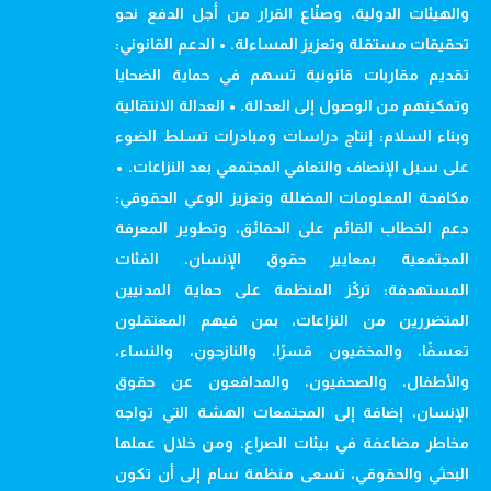
والهيئات الدولية، وصنّاع القرار من أجل الدفع نحو
تحقيقات مستقلة وتعزيز المساءلة. • الدعم القانوني:
تقديم مقاربات قانونية تسهم في حماية الضحايا
وتمكينهم من الوصول إلى العدالة. • العدالة الانتقالية
وبناء السلام: إنتاج دراسات ومبادرات تسلط الضوء
على سبل الإنصاف والتعافي المجتمعي بعد النزاعات. •
مكافحة المعلومات المضللة وتعزيز الوعي الحقوقي:
دعم الخطاب القائم على الحقائق، وتطوير المعرفة
المجتمعية بمعايير حقوق الإنسان. الفئات
المستهدفة: تركّز المنظمة على حماية المدنيين
المتضررين من النزاعات، بمن فيهم المعتقلون
تعسفًا، والمخفيون قسرًا، والنازحون، والنساء،
والأطفال، والصحفيون، والمدافعون عن حقوق
الإنسان، إضافة إلى المجتمعات الهشة التي تواجه
مخاطر مضاعفة في بيئات الصراع. ومن خلال عملها
البحثي والحقوقي، تسعى منظمة سام إلى أن تكون