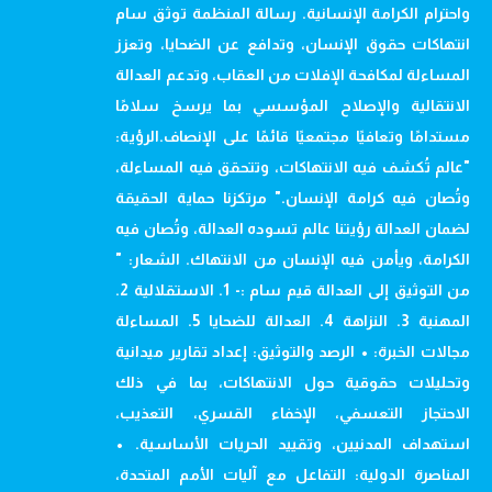
واحترام الكرامة الإنسانية. رسالة المنظمة توثق سام
انتهاكات حقوق الإنسان، وتدافع عن الضحايا، وتعزز
المساءلة لمكافحة الإفلات من العقاب، وتدعم العدالة
الانتقالية والإصلاح المؤسسي بما يرسخ سلامًا
مستدامًا وتعافيًا مجتمعيًا قائمًا على الإنصاف.الرؤية:
"عالم تُكشف فيه الانتهاكات، وتتحقق فيه المساءلة،
وتُصان فيه كرامة الإنسان." مرتكزنا حماية الحقيقة
لضمان العدالة رؤيتنا عالم تسوده العدالة، وتُصان فيه
الكرامة، ويأمن فيه الإنسان من الانتهاك. الشعار: "
من التوثيق إلى العدالة قيم سام :- 1. الاستقلالية 2.
المهنية 3. النزاهة 4. العدالة للضحايا 5. المساءلة
مجالات الخبرة: • الرصد والتوثيق: إعداد تقارير ميدانية
وتحليلات حقوقية حول الانتهاكات، بما في ذلك
الاحتجاز التعسفي، الإخفاء القسري، التعذيب،
استهداف المدنيين، وتقييد الحريات الأساسية. •
المناصرة الدولية: التفاعل مع آليات الأمم المتحدة،