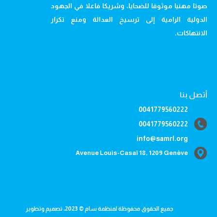
صوتا مهنيا موثوقا للضحايا، وشريكا فاعلا في الجهود
الدولية الرامية إلى ترسيخ العدالة ومنع تكرار
الانتهاكات.
أتصل بنا
0041779560222
0041779560222
info@samrl.org
Avenue Louis-Casaï 18, 1209 Genève
جميع الحقوق محفوظة لمنظمة سام © 2023، تصميم وتطوير