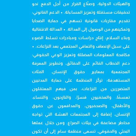
والهيئات الدولية، وصنّاع القرار من أجل الدفع نحو
تحقيقات مستقلة وتعزيز المساءلة. • الدعم القانوني:
تقديم مقاربات قانونية تسهم في حماية الضحايا
وتمكينهم من الوصول إلى العدالة. • العدالة الانتقالية
وبناء السلام: إنتاج دراسات ومبادرات تسلط الضوء
على سبل الإنصاف والتعافي المجتمعي بعد النزاعات. •
مكافحة المعلومات المضللة وتعزيز الوعي الحقوقي:
دعم الخطاب القائم على الحقائق، وتطوير المعرفة
المجتمعية بمعايير حقوق الإنسان. الفئات
المستهدفة: تركّز المنظمة على حماية المدنيين
المتضررين من النزاعات، بمن فيهم المعتقلون
تعسفًا، والمخفيون قسرًا، والنازحون، والنساء،
والأطفال، والصحفيون، والمدافعون عن حقوق
الإنسان، إضافة إلى المجتمعات الهشة التي تواجه
مخاطر مضاعفة في بيئات الصراع. ومن خلال عملها
البحثي والحقوقي، تسعى منظمة سام إلى أن تكون