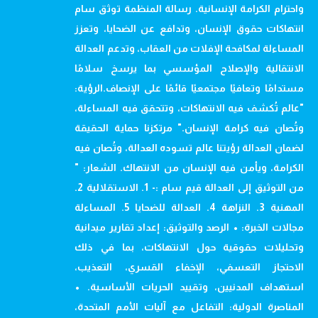
واحترام الكرامة الإنسانية. رسالة المنظمة توثق سام
انتهاكات حقوق الإنسان، وتدافع عن الضحايا، وتعزز
المساءلة لمكافحة الإفلات من العقاب، وتدعم العدالة
الانتقالية والإصلاح المؤسسي بما يرسخ سلامًا
مستدامًا وتعافيًا مجتمعيًا قائمًا على الإنصاف.الرؤية:
"عالم تُكشف فيه الانتهاكات، وتتحقق فيه المساءلة،
وتُصان فيه كرامة الإنسان." مرتكزنا حماية الحقيقة
لضمان العدالة رؤيتنا عالم تسوده العدالة، وتُصان فيه
الكرامة، ويأمن فيه الإنسان من الانتهاك. الشعار: "
من التوثيق إلى العدالة قيم سام :- 1. الاستقلالية 2.
المهنية 3. النزاهة 4. العدالة للضحايا 5. المساءلة
مجالات الخبرة: • الرصد والتوثيق: إعداد تقارير ميدانية
وتحليلات حقوقية حول الانتهاكات، بما في ذلك
الاحتجاز التعسفي، الإخفاء القسري، التعذيب،
استهداف المدنيين، وتقييد الحريات الأساسية. •
المناصرة الدولية: التفاعل مع آليات الأمم المتحدة،