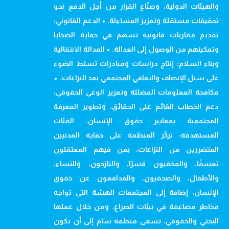
والهيئات الدولية، وصنّاع القرار من أجل الدفع نحو
تحقيقات مستقلة وتعزيز المساءلة. • الدعم القانوني:
تقديم مقاربات قانونية تسهم في حماية الضحايا
وتمكينهم من الوصول إلى العدالة. • العدالة الانتقالية
وبناء السلام: إنتاج دراسات ومبادرات تسلط الضوء
على سبل الإنصاف والتعافي المجتمعي بعد النزاعات. •
مكافحة المعلومات المضللة وتعزيز الوعي الحقوقي:
دعم الخطاب القائم على الحقائق، وتطوير المعرفة
المجتمعية بمعايير حقوق الإنسان. الفئات
المستهدفة: تركّز المنظمة على حماية المدنيين
المتضررين من النزاعات، بمن فيهم المعتقلون
تعسفًا، والمخفيون قسرًا، والنازحون، والنساء،
والأطفال، والصحفيون، والمدافعون عن حقوق
الإنسان، إضافة إلى المجتمعات الهشة التي تواجه
مخاطر مضاعفة في بيئات الصراع. ومن خلال عملها
البحثي والحقوقي، تسعى منظمة سام إلى أن تكون