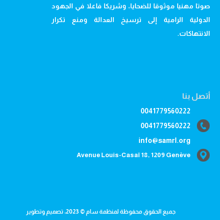
صوتا مهنيا موثوقا للضحايا، وشريكا فاعلا في الجهود
الدولية الرامية إلى ترسيخ العدالة ومنع تكرار
الانتهاكات.
أتصل بنا
0041779560222
0041779560222
info@samrl.org
Avenue Louis-Casaï 18, 1209 Genève
جميع الحقوق محفوظة لمنظمة سام © 2023، تصميم وتطوير