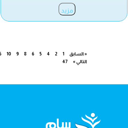
مزيد
« السابق
1
2
4
5
6
8
9
10
6
التالي »
47