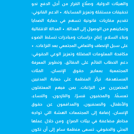
والهيئات الدولية، وصنّاع القرار من أجل الدفع نحو
تحقيقات مستقلة وتعزيز المساءلة. • الدعم القانوني:
تقديم مقاربات قانونية تسهم في حماية الضحايا
وتمكينهم من الوصول إلى العدالة. • العدالة الانتقالية
وبناء السلام: إنتاج دراسات ومبادرات تسلط الضوء
على سبل الإنصاف والتعافي المجتمعي بعد النزاعات. •
مكافحة المعلومات المضللة وتعزيز الوعي الحقوقي:
دعم الخطاب القائم على الحقائق، وتطوير المعرفة
المجتمعية بمعايير حقوق الإنسان. الفئات
المستهدفة: تركّز المنظمة على حماية المدنيين
المتضررين من النزاعات، بمن فيهم المعتقلون
تعسفًا، والمخفيون قسرًا، والنازحون، والنساء،
والأطفال، والصحفيون، والمدافعون عن حقوق
الإنسان، إضافة إلى المجتمعات الهشة التي تواجه
مخاطر مضاعفة في بيئات الصراع. ومن خلال عملها
البحثي والحقوقي، تسعى منظمة سام إلى أن تكون