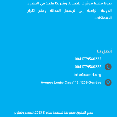
صوتا مهنيا موثوقا للضحايا، وشريكا فاعلا في الجهود
الدولية الرامية إلى ترسيخ العدالة ومنع تكرار
الانتهاكات.
أتصل بنا
0041779560222
0041779560222
info@samrl.org
Avenue Louis-Casaï 18, 1209 Genève
جميع الحقوق محفوظة لمنظمة سام © 2023، تصميم وتطوير