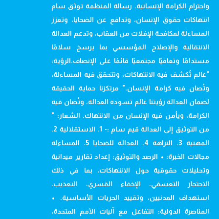
واحترام الكرامة الإنسانية. رسالة المنظمة توثق سام
انتهاكات حقوق الإنسان، وتدافع عن الضحايا، وتعزز
المساءلة لمكافحة الإفلات من العقاب، وتدعم العدالة
الانتقالية والإصلاح المؤسسي بما يرسخ سلامًا
مستدامًا وتعافيًا مجتمعيًا قائمًا على الإنصاف.الرؤية:
"عالم تُكشف فيه الانتهاكات، وتتحقق فيه المساءلة،
وتُصان فيه كرامة الإنسان." مرتكزنا حماية الحقيقة
لضمان العدالة رؤيتنا عالم تسوده العدالة، وتُصان فيه
الكرامة، ويأمن فيه الإنسان من الانتهاك. الشعار: "
من التوثيق إلى العدالة قيم سام :- 1. الاستقلالية 2.
المهنية 3. النزاهة 4. العدالة للضحايا 5. المساءلة
مجالات الخبرة: • الرصد والتوثيق: إعداد تقارير ميدانية
وتحليلات حقوقية حول الانتهاكات، بما في ذلك
الاحتجاز التعسفي، الإخفاء القسري، التعذيب،
استهداف المدنيين، وتقييد الحريات الأساسية. •
المناصرة الدولية: التفاعل مع آليات الأمم المتحدة،