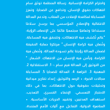
واحترام الكرامة الإنسانية. رسالة المنظمة توثق سام
انتهاكات حقوق الإنسان، وتدافع عن الضحايا، وتعزز
المساءلة لمكافحة الإفلات من العقاب، وتدعم العدالة
الانتقالية والإصلاح المؤسسي بما يرسخ سلامًا
مستدامًا وتعافيًا مجتمعيًا قائمًا على الإنصاف.الرؤية:
"عالم تُكشف فيه الانتهاكات، وتتحقق فيه المساءلة،
وتُصان فيه كرامة الإنسان." مرتكزنا حماية الحقيقة
لضمان العدالة رؤيتنا عالم تسوده العدالة، وتُصان فيه
الكرامة، ويأمن فيه الإنسان من الانتهاك. الشعار: "
من التوثيق إلى العدالة قيم سام :- 1. الاستقلالية 2.
المهنية 3. النزاهة 4. العدالة للضحايا 5. المساءلة
مجالات الخبرة: • الرصد والتوثيق: إعداد تقارير ميدانية
وتحليلات حقوقية حول الانتهاكات، بما في ذلك
الاحتجاز التعسفي، الإخفاء القسري، التعذيب،
استهداف المدنيين، وتقييد الحريات الأساسية. •
المناصرة الدولية: التفاعل مع آليات الأمم المتحدة،