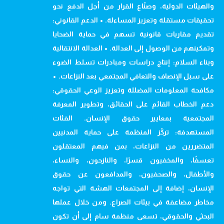
والهيئات الدولية، وصنّاع القرار من أجل الدفع نحو
تحقيقات مستقلة وتعزيز المساءلة. • الدعم القانوني:
تقديم مقاربات قانونية تسهم في حماية الضحايا
وتمكينهم من الوصول إلى العدالة. • العدالة الانتقالية
وبناء السلام: إنتاج دراسات ومبادرات تسلط الضوء
على سبل الإنصاف والتعافي المجتمعي بعد النزاعات. •
مكافحة المعلومات المضللة وتعزيز الوعي الحقوقي:
دعم الخطاب القائم على الحقائق، وتطوير المعرفة
المجتمعية بمعايير حقوق الإنسان. الفئات
المستهدفة: تركّز المنظمة على حماية المدنيين
المتضررين من النزاعات، بمن فيهم المعتقلون
تعسفًا، والمخفيون قسرًا، والنازحون، والنساء،
والأطفال، والصحفيون، والمدافعون عن حقوق
الإنسان، إضافة إلى المجتمعات الهشة التي تواجه
مخاطر مضاعفة في بيئات الصراع. ومن خلال عملها
البحثي والحقوقي، تسعى منظمة سام إلى أن تكون