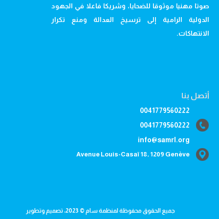
صوتا مهنيا موثوقا للضحايا، وشريكا فاعلا في الجهود
الدولية الرامية إلى ترسيخ العدالة ومنع تكرار
الانتهاكات.
أتصل بنا
0041779560222
0041779560222
info@samrl.org
Avenue Louis-Casaï 18, 1209 Genève
جميع الحقوق محفوظة لمنظمة سام © 2023، تصميم وتطوير