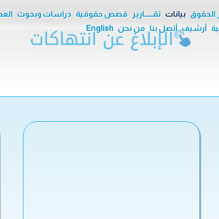
ر الحقوق
بيانات
تقــــــارير
قصص حقوقية
دراسات وبحوث
العدا
ية
أرشيف
أتصل بنا
من نحن
English