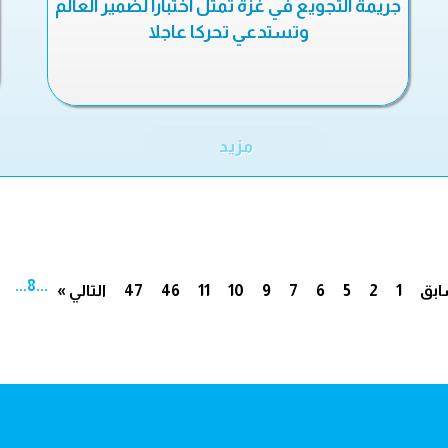
جريمة التجويع في غزة تمثل اختبارا لضمير العالم
وتستدعي تحركا عاجلا
مزيد
...
8
...
ابق
1
2
5
6
7
9
10
11
46
47
التالي »