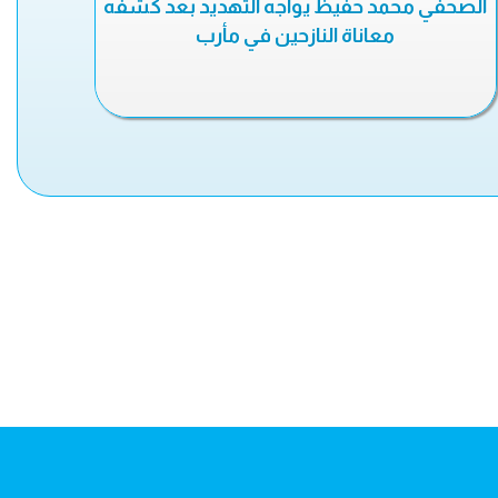
الصحفي محمد حفيظ يواجه التهديد بعد كشفه
معاناة النازحين في مأرب