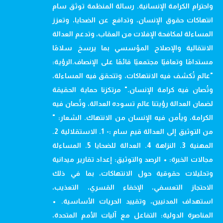
واحترام الكرامة الإنسانية. رسالة المنظمة توثق سام
انتهاكات حقوق الإنسان، وتدافع عن الضحايا، وتعزز
المساءلة لمكافحة الإفلات من العقاب، وتدعم العدالة
الانتقالية والإصلاح المؤسسي بما يرسخ سلامًا
مستدامًا وتعافيًا مجتمعيًا قائمًا على الإنصاف.الرؤية:
"عالم تُكشف فيه الانتهاكات، وتتحقق فيه المساءلة،
وتُصان فيه كرامة الإنسان." مرتكزنا حماية الحقيقة
لضمان العدالة رؤيتنا عالم تسوده العدالة، وتُصان فيه
الكرامة، ويأمن فيه الإنسان من الانتهاك. الشعار: "
من التوثيق إلى العدالة قيم سام :- 1. الاستقلالية 2.
المهنية 3. النزاهة 4. العدالة للضحايا 5. المساءلة
مجالات الخبرة: • الرصد والتوثيق: إعداد تقارير ميدانية
وتحليلات حقوقية حول الانتهاكات، بما في ذلك
الاحتجاز التعسفي، الإخفاء القسري، التعذيب،
استهداف المدنيين، وتقييد الحريات الأساسية. •
المناصرة الدولية: التفاعل مع آليات الأمم المتحدة،