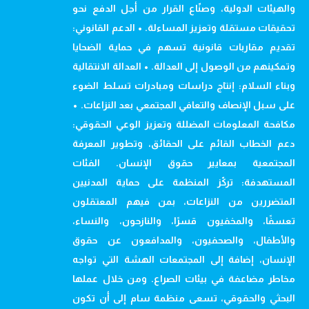
والهيئات الدولية، وصنّاع القرار من أجل الدفع نحو
تحقيقات مستقلة وتعزيز المساءلة. • الدعم القانوني:
تقديم مقاربات قانونية تسهم في حماية الضحايا
وتمكينهم من الوصول إلى العدالة. • العدالة الانتقالية
وبناء السلام: إنتاج دراسات ومبادرات تسلط الضوء
على سبل الإنصاف والتعافي المجتمعي بعد النزاعات. •
مكافحة المعلومات المضللة وتعزيز الوعي الحقوقي:
دعم الخطاب القائم على الحقائق، وتطوير المعرفة
المجتمعية بمعايير حقوق الإنسان. الفئات
المستهدفة: تركّز المنظمة على حماية المدنيين
المتضررين من النزاعات، بمن فيهم المعتقلون
تعسفًا، والمخفيون قسرًا، والنازحون، والنساء،
والأطفال، والصحفيون، والمدافعون عن حقوق
الإنسان، إضافة إلى المجتمعات الهشة التي تواجه
مخاطر مضاعفة في بيئات الصراع. ومن خلال عملها
البحثي والحقوقي، تسعى منظمة سام إلى أن تكون