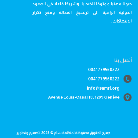
صوتا مهنيا موثوقا للضحايا، وشريكا فاعلا في الجهود
الدولية الرامية إلى ترسيخ العدالة ومنع تكرار
الانتهاكات.
أتصل بنا
0041779560222
0041779560222
info@samrl.org
Avenue Louis-Casaï 18, 1209 Genève
جميع الحقوق محفوظة لمنظمة سام © 2023، تصميم وتطوير