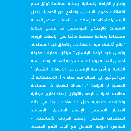
واحترام الكرامة الإنسانية. رسالة المنظمة توثق سام
انتهاكات حقوق الإنسان، وتدافع عن الضحايا، وتعزز
المساءلة لمكافحة الإفلات من العقاب، وتدعم العدالة
الانتقالية والإصلاح المؤسسي بما يرسخ سلامًا
مستدامًا وتعافيًا مجتمعيًا قائمًا على الإنصاف.الرؤية:
"عالم تُكشف فيه الانتهاكات، وتتحقق فيه المساءلة،
وتُصان فيه كرامة الإنسان." مرتكزنا حماية الحقيقة
لضمان العدالة رؤيتنا عالم تسوده العدالة، وتُصان فيه
الكرامة، ويأمن فيه الإنسان من الانتهاك. الشعار: "
من التوثيق إلى العدالة قيم سام :- 1. الاستقلالية 2.
المهنية 3. النزاهة 4. العدالة للضحايا 5. المساءلة
مجالات الخبرة: • الرصد والتوثيق: إعداد تقارير ميدانية
وتحليلات حقوقية حول الانتهاكات، بما في ذلك
الاحتجاز التعسفي، الإخفاء القسري، التعذيب،
استهداف المدنيين، وتقييد الحريات الأساسية. •
المناصرة الدولية: التفاعل مع آليات الأمم المتحدة،