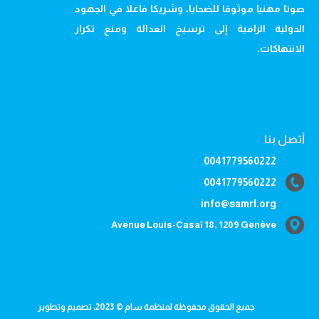
صوتا مهنيا موثوقا للضحايا، وشريكا فاعلا في الجهود
الدولية الرامية إلى ترسيخ العدالة ومنع تكرار
الانتهاكات.
أتصل بنا
0041779560222
0041779560222
info@samrl.org
Avenue Louis-Casaï 18, 1209 Genève
جميع الحقوق محفوظة لمنظمة سام © 2023، تصميم وتطوير