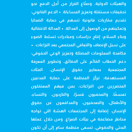
والهيئات الدولية، وصنّاع القرار من أجل الدفع نحو
تحقيقات مستقلة وتعزيز المساءلة. • الدعم القانوني:
تقديم مقاربات قانونية تسهم في حماية الضحايا
وتمكينهم من الوصول إلى العدالة. • العدالة الانتقالية
وبناء السلام: إنتاج دراسات ومبادرات تسلط الضوء
على سبل الإنصاف والتعافي المجتمعي بعد النزاعات. •
مكافحة المعلومات المضللة وتعزيز الوعي الحقوقي:
دعم الخطاب القائم على الحقائق، وتطوير المعرفة
المجتمعية بمعايير حقوق الإنسان. الفئات
المستهدفة: تركّز المنظمة على حماية المدنيين
المتضررين من النزاعات، بمن فيهم المعتقلون
تعسفًا، والمخفيون قسرًا، والنازحون، والنساء،
والأطفال، والصحفيون، والمدافعون عن حقوق
الإنسان، إضافة إلى المجتمعات الهشة التي تواجه
مخاطر مضاعفة في بيئات الصراع. ومن خلال عملها
البحثي والحقوقي، تسعى منظمة سام إلى أن تكون