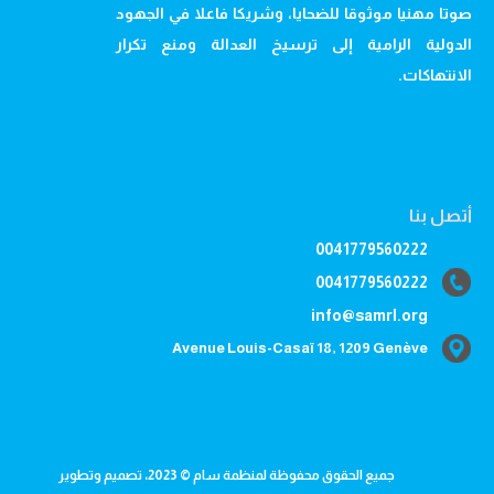
صوتا مهنيا موثوقا للضحايا، وشريكا فاعلا في الجهود
الدولية الرامية إلى ترسيخ العدالة ومنع تكرار
الانتهاكات.
أتصل بنا
0041779560222
0041779560222
info@samrl.org
Avenue Louis-Casaï 18, 1209 Genève
جميع الحقوق محفوظة لمنظمة سام © 2023، تصميم وتطوير