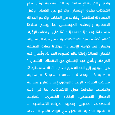
واحترام الكرامة الإنسانية. رسالة المنظمة توثق سام
انتهاكات حقوق الإنسان، وتدافع عن الضحايا، وتعزز
المساءلة لمكافحة الإفلات من العقاب، وتدعم العدالة
الانتقالية والإصلاح المؤسسي بما يرسخ سلامًا
مستدامًا وتعافيًا مجتمعيًا قائمًا على الإنصاف.الرؤية:
"عالم تُكشف فيه الانتهاكات، وتتحقق فيه المساءلة،
وتُصان فيه كرامة الإنسان." مرتكزنا حماية الحقيقة
لضمان العدالة رؤيتنا عالم تسوده العدالة، وتُصان فيه
الكرامة، ويأمن فيه الإنسان من الانتهاك. الشعار: "
من التوثيق إلى العدالة قيم سام :- 1. الاستقلالية 2.
المهنية 3. النزاهة 4. العدالة للضحايا 5. المساءلة
مجالات الخبرة: • الرصد والتوثيق: إعداد تقارير ميدانية
وتحليلات حقوقية حول الانتهاكات، بما في ذلك
الاحتجاز التعسفي، الإخفاء القسري، التعذيب،
استهداف المدنيين، وتقييد الحريات الأساسية. •
المناصرة الدولية: التفاعل مع آليات الأمم المتحدة،