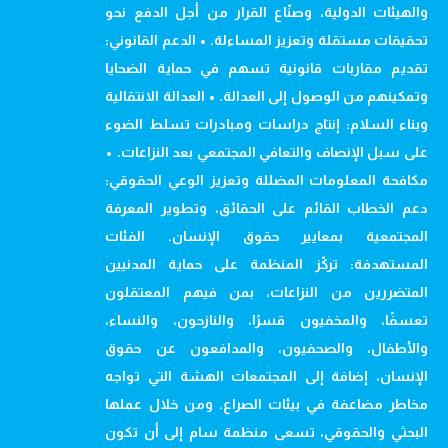
والهيئات الدولية، وصنّاع القرار من أجل الدفع نحو
تحقيقات مستقلة وتعزيز المساءلة. • الدعم القانوني:
تقديم مقاربات قانونية تسهم في حماية الضحايا
وتمكينهم من الوصول إلى العدالة. • العدالة الانتقالية
وبناء السلام: إنتاج دراسات ومبادرات تسلط الضوء
على سبل الإنصاف والتعافي المجتمعي بعد النزاعات. •
مكافحة المعلومات المضللة وتعزيز الوعي الحقوقي:
دعم الخطاب القائم على الحقائق، وتطوير المعرفة
المجتمعية بمعايير حقوق الإنسان. الفئات
المستهدفة: تركّز المنظمة على حماية المدنيين
المتضررين من النزاعات، بمن فيهم المعتقلون
تعسفًا، والمخفيون قسرًا، والنازحون، والنساء،
والأطفال، والصحفيون، والمدافعون عن حقوق
الإنسان، إضافة إلى المجتمعات الهشة التي تواجه
مخاطر مضاعفة في بيئات الصراع. ومن خلال عملها
البحثي والحقوقي، تسعى منظمة سام إلى أن تكون