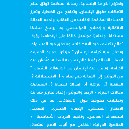
واحترام الكرامة الإنسانية. رسالة المنظمة توثق سام
انتهاكات حقوق الإنسان، وتدافع عن الضحايا، وتعزز
المساءلة لمكافحة الإفلات من العقاب، وتدعم العدالة
الانتقالية والإصلاح المؤسسي بما يرسخ سلامًا
مستدامًا وتعافيًا مجتمعيًا قائمًا على الإنصاف.الرؤية:
"عالم تُكشف فيه الانتهاكات، وتتحقق فيه المساءلة،
وتُصان فيه كرامة الإنسان." مرتكزنا حماية الحقيقة
لضمان العدالة رؤيتنا عالم تسوده العدالة، وتُصان فيه
الكرامة، ويأمن فيه الإنسان من الانتهاك. الشعار: "
من التوثيق إلى العدالة قيم سام :- 1. الاستقلالية 2.
المهنية 3. النزاهة 4. العدالة للضحايا 5. المساءلة
مجالات الخبرة: • الرصد والتوثيق: إعداد تقارير ميدانية
وتحليلات حقوقية حول الانتهاكات، بما في ذلك
الاحتجاز التعسفي، الإخفاء القسري، التعذيب،
استهداف المدنيين، وتقييد الحريات الأساسية. •
المناصرة الدولية: التفاعل مع آليات الأمم المتحدة،