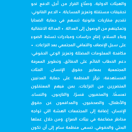
والهيئات الدولية، وصنّاع القرار من أجل الدفع نحو
تحقيقات مستقلة وتعزيز المساءلة. • الدعم القانوني:
تقديم مقاربات قانونية تسهم في حماية الضحايا
وتمكينهم من الوصول إلى العدالة. • العدالة الانتقالية
وبناء السلام: إنتاج دراسات ومبادرات تسلط الضوء
على سبل الإنصاف والتعافي المجتمعي بعد النزاعات. •
مكافحة المعلومات المضللة وتعزيز الوعي الحقوقي:
دعم الخطاب القائم على الحقائق، وتطوير المعرفة
المجتمعية بمعايير حقوق الإنسان. الفئات
المستهدفة: تركّز المنظمة على حماية المدنيين
المتضررين من النزاعات، بمن فيهم المعتقلون
تعسفًا، والمخفيون قسرًا، والنازحون، والنساء،
والأطفال، والصحفيون، والمدافعون عن حقوق
الإنسان، إضافة إلى المجتمعات الهشة التي تواجه
مخاطر مضاعفة في بيئات الصراع. ومن خلال عملها
البحثي والحقوقي، تسعى منظمة سام إلى أن تكون