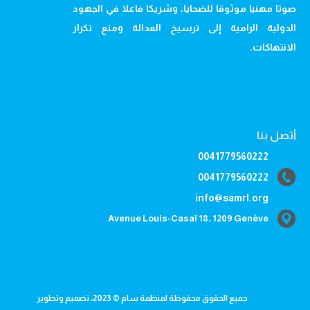
صوتا مهنيا موثوقا للضحايا، وشريكا فاعلا في الجهود
الدولية الرامية إلى ترسيخ العدالة ومنع تكرار
الانتهاكات.
أتصل بنا
0041779560222
0041779560222
info@samrl.org
Avenue Louis-Casaï 18, 1209 Genève
جميع الحقوق محفوظة لمنظمة سام © 2023، تصميم وتطوير