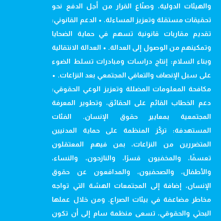
والهيئات الدولية، وصنّاع القرار من أجل الدفع نحو
تحقيقات مستقلة وتعزيز المساءلة. • الدعم القانوني:
تقديم مقاربات قانونية تسهم في حماية الضحايا
وتمكينهم من الوصول إلى العدالة. • العدالة الانتقالية
وبناء السلام: إنتاج دراسات ومبادرات تسلط الضوء
على سبل الإنصاف والتعافي المجتمعي بعد النزاعات. •
مكافحة المعلومات المضللة وتعزيز الوعي الحقوقي:
دعم الخطاب القائم على الحقائق، وتطوير المعرفة
المجتمعية بمعايير حقوق الإنسان. الفئات
المستهدفة: تركّز المنظمة على حماية المدنيين
المتضررين من النزاعات، بمن فيهم المعتقلون
تعسفًا، والمخفيون قسرًا، والنازحون، والنساء،
والأطفال، والصحفيون، والمدافعون عن حقوق
الإنسان، إضافة إلى المجتمعات الهشة التي تواجه
مخاطر مضاعفة في بيئات الصراع. ومن خلال عملها
البحثي والحقوقي، تسعى منظمة سام إلى أن تكون