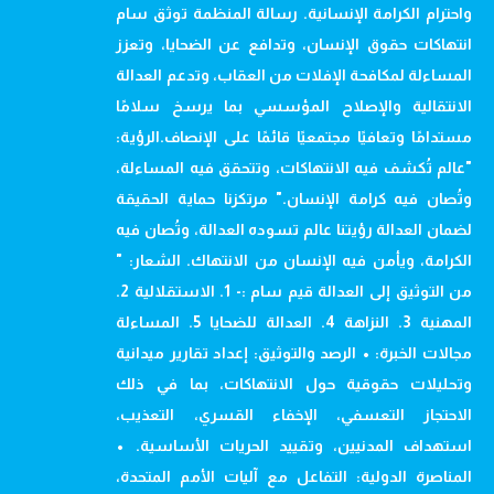
واحترام الكرامة الإنسانية. رسالة المنظمة توثق سام
انتهاكات حقوق الإنسان، وتدافع عن الضحايا، وتعزز
المساءلة لمكافحة الإفلات من العقاب، وتدعم العدالة
الانتقالية والإصلاح المؤسسي بما يرسخ سلامًا
مستدامًا وتعافيًا مجتمعيًا قائمًا على الإنصاف.الرؤية:
"عالم تُكشف فيه الانتهاكات، وتتحقق فيه المساءلة،
وتُصان فيه كرامة الإنسان." مرتكزنا حماية الحقيقة
لضمان العدالة رؤيتنا عالم تسوده العدالة، وتُصان فيه
الكرامة، ويأمن فيه الإنسان من الانتهاك. الشعار: "
من التوثيق إلى العدالة قيم سام :- 1. الاستقلالية 2.
المهنية 3. النزاهة 4. العدالة للضحايا 5. المساءلة
مجالات الخبرة: • الرصد والتوثيق: إعداد تقارير ميدانية
وتحليلات حقوقية حول الانتهاكات، بما في ذلك
الاحتجاز التعسفي، الإخفاء القسري، التعذيب،
استهداف المدنيين، وتقييد الحريات الأساسية. •
المناصرة الدولية: التفاعل مع آليات الأمم المتحدة،