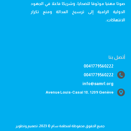
صوتا مهنيا موثوقا للضحايا، وشريكا فاعلا في الجهود
الدولية الرامية إلى ترسيخ العدالة ومنع تكرار
الانتهاكات.
أتصل بنا
0041779560222
0041779560222
info@samrl.org
Avenue Louis-Casaï 18, 1209 Genève
جميع الحقوق محفوظة لمنظمة سام © 2023، تصميم وتطوير