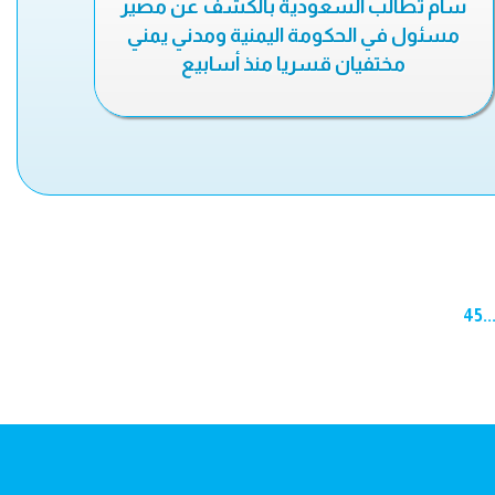
سام تطالب السعودية بالكشف عن مصير
مسئول في الحكومة اليمنية ومدني يمني
مختفيان قسريا منذ أسابيع
45
..