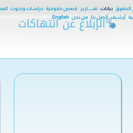
ر الحقوق
بيانات
تقــــــارير
قصص حقوقية
دراسات وبحوث
العدا
ية
أرشيف
أتصل بنا
من نحن
English