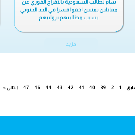
سام تطالب السعودية بالافراج الفوري عن
مقاتلين يمنيين اخفوا قسرا في الحد الجنوبي
بسبب مطالبتهم برواتبهم
مزيد
.
ابق
1
2
39
40
41
42
43
44
46
47
التالي »