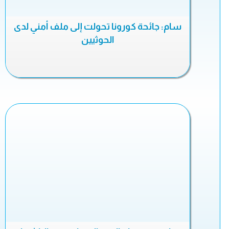
سام: جائحة كورونا تحولت إلى ملف أمني لدى
الحوثيين