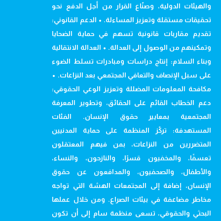
والهيئات الدولية، وصنّاع القرار من أجل الدفع نحو
تحقيقات مستقلة وتعزيز المساءلة. • الدعم القانوني:
تقديم مقاربات قانونية تسهم في حماية الضحايا
وتمكينهم من الوصول إلى العدالة. • العدالة الانتقالية
وبناء السلام: إنتاج دراسات ومبادرات تسلط الضوء
على سبل الإنصاف والتعافي المجتمعي بعد النزاعات. •
مكافحة المعلومات المضللة وتعزيز الوعي الحقوقي:
دعم الخطاب القائم على الحقائق، وتطوير المعرفة
المجتمعية بمعايير حقوق الإنسان. الفئات
المستهدفة: تركّز المنظمة على حماية المدنيين
المتضررين من النزاعات، بمن فيهم المعتقلون
تعسفًا، والمخفيون قسرًا، والنازحون، والنساء،
والأطفال، والصحفيون، والمدافعون عن حقوق
الإنسان، إضافة إلى المجتمعات الهشة التي تواجه
مخاطر مضاعفة في بيئات الصراع. ومن خلال عملها
البحثي والحقوقي، تسعى منظمة سام إلى أن تكون