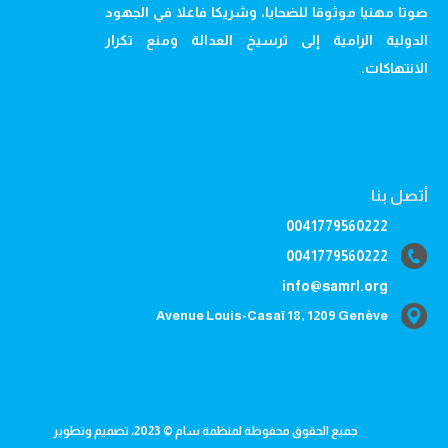
صوتا مهنيا موثوقا للضحايا، وشريكا فاعلا في الجهود
الدولية الرامية إلى ترسيخ العدالة ومنع تكرار
الانتهاكات.
أتصل بنا
0041779560222
0041779560222
info@samrl.org
Avenue Louis-Casaï 18, 1209 Genève
جميع الحقوق محفوظة لمنظمة سام © 2023، تصميم وتطوير