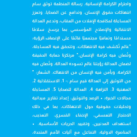
واحترام الكرامة الإنسانية. رسالة المنظمة توثق سام
انتهاكات حقوق الإنسان، وتدافع عن الضحايا، وتعزز
المساءلة لمكافحة الإفلات من العقاب، وتدعم العدالة
الانتقالية والإصلاح المؤسسي بما يرسخ سلامًا
مستدامًا وتعافيًا مجتمعيًا قائمًا على الإنصاف.الرؤية:
"عالم تُكشف فيه الانتهاكات، وتتحقق فيه المساءلة،
وتُصان فيه كرامة الإنسان." مرتكزنا حماية الحقيقة
لضمان العدالة رؤيتنا عالم تسوده العدالة، وتُصان فيه
الكرامة، ويأمن فيه الإنسان من الانتهاك. الشعار: "
من التوثيق إلى العدالة قيم سام :- 1. الاستقلالية 2.
المهنية 3. النزاهة 4. العدالة للضحايا 5. المساءلة
مجالات الخبرة: • الرصد والتوثيق: إعداد تقارير ميدانية
وتحليلات حقوقية حول الانتهاكات، بما في ذلك
الاحتجاز التعسفي، الإخفاء القسري، التعذيب،
استهداف المدنيين، وتقييد الحريات الأساسية. •
المناصرة الدولية: التفاعل مع آليات الأمم المتحدة،