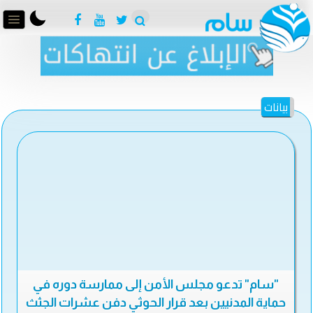
بيانات
"سام" تدعو مجلس الأمن إلى ممارسة دوره في
حماية المدنيين بعد قرار الحوثي دفن عشرات الجثث