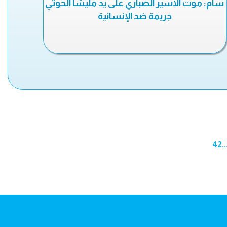
سام: موت الأسير الصباري على يد مليشا الحوثي
جريمة ضد الإنسانية
42
..