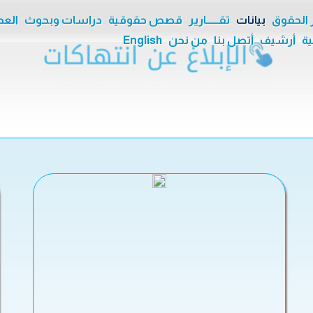
ر الحقوق
بيانات
تقــــــارير
قصص حقوقية
دراسات وبحوث
العدا
ية
أرشيف
أتصل بنا
من نحن
English