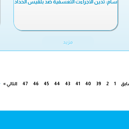
سام: تدين الاجراءت التعسفية ضد بلقيس الحداد
مزيد
.
ابق
1
2
39
40
41
43
44
45
46
47
التالي »