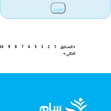
مزيد
« السابق
1
2
3
5
6
7
8
9
46
التالي »