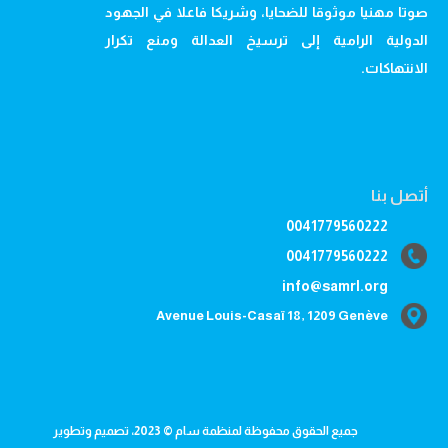
صوتا مهنيا موثوقا للضحايا، وشريكا فاعلا في الجهود
الدولية الرامية إلى ترسيخ العدالة ومنع تكرار
الانتهاكات.
أتصل بنا
0041779560222
0041779560222
info@samrl.org
Avenue Louis-Casaï 18, 1209 Genève
جميع الحقوق محفوظة لمنظمة سام © 2023، تصميم وتطوير