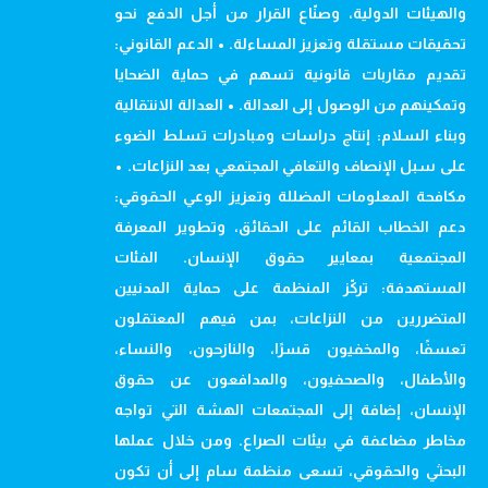
والهيئات الدولية، وصنّاع القرار من أجل الدفع نحو
تحقيقات مستقلة وتعزيز المساءلة. • الدعم القانوني:
تقديم مقاربات قانونية تسهم في حماية الضحايا
وتمكينهم من الوصول إلى العدالة. • العدالة الانتقالية
وبناء السلام: إنتاج دراسات ومبادرات تسلط الضوء
على سبل الإنصاف والتعافي المجتمعي بعد النزاعات. •
مكافحة المعلومات المضللة وتعزيز الوعي الحقوقي:
دعم الخطاب القائم على الحقائق، وتطوير المعرفة
المجتمعية بمعايير حقوق الإنسان. الفئات
المستهدفة: تركّز المنظمة على حماية المدنيين
المتضررين من النزاعات، بمن فيهم المعتقلون
تعسفًا، والمخفيون قسرًا، والنازحون، والنساء،
والأطفال، والصحفيون، والمدافعون عن حقوق
الإنسان، إضافة إلى المجتمعات الهشة التي تواجه
مخاطر مضاعفة في بيئات الصراع. ومن خلال عملها
البحثي والحقوقي، تسعى منظمة سام إلى أن تكون