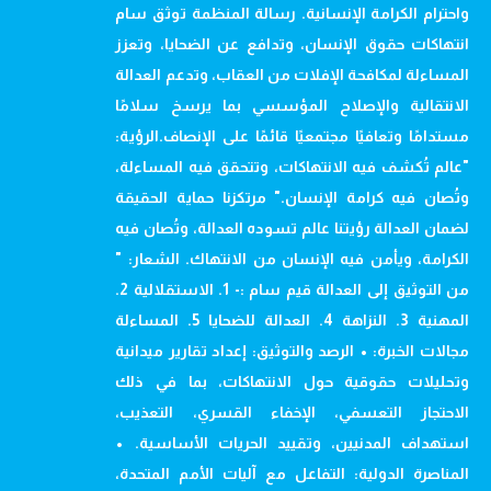
واحترام الكرامة الإنسانية. رسالة المنظمة توثق سام
انتهاكات حقوق الإنسان، وتدافع عن الضحايا، وتعزز
المساءلة لمكافحة الإفلات من العقاب، وتدعم العدالة
الانتقالية والإصلاح المؤسسي بما يرسخ سلامًا
مستدامًا وتعافيًا مجتمعيًا قائمًا على الإنصاف.الرؤية:
"عالم تُكشف فيه الانتهاكات، وتتحقق فيه المساءلة،
وتُصان فيه كرامة الإنسان." مرتكزنا حماية الحقيقة
لضمان العدالة رؤيتنا عالم تسوده العدالة، وتُصان فيه
الكرامة، ويأمن فيه الإنسان من الانتهاك. الشعار: "
من التوثيق إلى العدالة قيم سام :- 1. الاستقلالية 2.
المهنية 3. النزاهة 4. العدالة للضحايا 5. المساءلة
مجالات الخبرة: • الرصد والتوثيق: إعداد تقارير ميدانية
وتحليلات حقوقية حول الانتهاكات، بما في ذلك
الاحتجاز التعسفي، الإخفاء القسري، التعذيب،
استهداف المدنيين، وتقييد الحريات الأساسية. •
المناصرة الدولية: التفاعل مع آليات الأمم المتحدة،