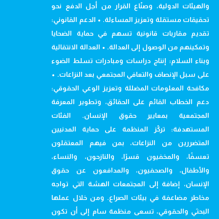
والهيئات الدولية، وصنّاع القرار من أجل الدفع نحو
تحقيقات مستقلة وتعزيز المساءلة. • الدعم القانوني:
تقديم مقاربات قانونية تسهم في حماية الضحايا
وتمكينهم من الوصول إلى العدالة. • العدالة الانتقالية
وبناء السلام: إنتاج دراسات ومبادرات تسلط الضوء
على سبل الإنصاف والتعافي المجتمعي بعد النزاعات. •
مكافحة المعلومات المضللة وتعزيز الوعي الحقوقي:
دعم الخطاب القائم على الحقائق، وتطوير المعرفة
المجتمعية بمعايير حقوق الإنسان. الفئات
المستهدفة: تركّز المنظمة على حماية المدنيين
المتضررين من النزاعات، بمن فيهم المعتقلون
تعسفًا، والمخفيون قسرًا، والنازحون، والنساء،
والأطفال، والصحفيون، والمدافعون عن حقوق
الإنسان، إضافة إلى المجتمعات الهشة التي تواجه
مخاطر مضاعفة في بيئات الصراع. ومن خلال عملها
البحثي والحقوقي، تسعى منظمة سام إلى أن تكون