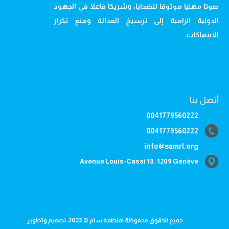
صوتا مهنيا موثوقا للضحايا، وشريكا فاعلا في الجهود
الدولية الرامية إلى ترسيخ العدالة ومنع تكرار
الانتهاكات.
أتصل بنا
0041779560222
0041779560222
info@samrl.org
Avenue Louis-Casaï 18, 1209 Genève
جميع الحقوق محفوظة لمنظمة سام © 2023، تصميم وتطوير