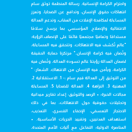
واحترام الكرامة الإنسانية. رسالة المنظمة توثق سام
انتهاكات حقوق الإنسان، وتدافع عن الضحايا، وتعزز
المساءلة لمكافحة الإفلات من العقاب، وتدعم العدالة
الانتقالية والإصلاح المؤسسي بما يرسخ سلامًا
مستدامًا وتعافيًا مجتمعيًا قائمًا على الإنصاف.الرؤية:
"عالم تُكشف فيه الانتهاكات، وتتحقق فيه المساءلة،
وتُصان فيه كرامة الإنسان." مرتكزنا حماية الحقيقة
لضمان العدالة رؤيتنا عالم تسوده العدالة، وتُصان فيه
الكرامة، ويأمن فيه الإنسان من الانتهاك. الشعار: "
من التوثيق إلى العدالة قيم سام :- 1. الاستقلالية 2.
المهنية 3. النزاهة 4. العدالة للضحايا 5. المساءلة
مجالات الخبرة: • الرصد والتوثيق: إعداد تقارير ميدانية
وتحليلات حقوقية حول الانتهاكات، بما في ذلك
الاحتجاز التعسفي، الإخفاء القسري، التعذيب،
استهداف المدنيين، وتقييد الحريات الأساسية. •
المناصرة الدولية: التفاعل مع آليات الأمم المتحدة،