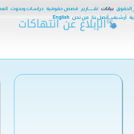
ر الحقوق
بيانات
تقــــــارير
قصص حقوقية
دراسات وبحوث
العدا
ية
أرشيف
أتصل بنا
من نحن
English