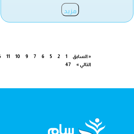
مزيد
« السابق
1
2
5
6
7
9
10
11
6
التالي »
47