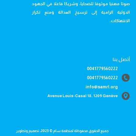
صوتا مهنيا موثوقا للضحايا، وشريكا فاعلا في الجهود
الدولية الرامية إلى ترسيخ العدالة ومنع تكرار
الانتهاكات.
أتصل بنا
0041779560222
0041779560222
info@samrl.org
Avenue Louis-Casaï 18, 1209 Genève
جميع الحقوق محفوظة لمنظمة سام © 2023، تصميم وتطوير