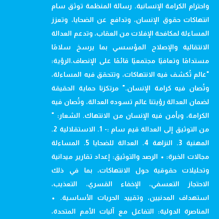
واحترام الكرامة الإنسانية. رسالة المنظمة توثق سام
انتهاكات حقوق الإنسان، وتدافع عن الضحايا، وتعزز
المساءلة لمكافحة الإفلات من العقاب، وتدعم العدالة
الانتقالية والإصلاح المؤسسي بما يرسخ سلامًا
مستدامًا وتعافيًا مجتمعيًا قائمًا على الإنصاف.الرؤية:
"عالم تُكشف فيه الانتهاكات، وتتحقق فيه المساءلة،
وتُصان فيه كرامة الإنسان." مرتكزنا حماية الحقيقة
لضمان العدالة رؤيتنا عالم تسوده العدالة، وتُصان فيه
الكرامة، ويأمن فيه الإنسان من الانتهاك. الشعار: "
من التوثيق إلى العدالة قيم سام :- 1. الاستقلالية 2.
المهنية 3. النزاهة 4. العدالة للضحايا 5. المساءلة
مجالات الخبرة: • الرصد والتوثيق: إعداد تقارير ميدانية
وتحليلات حقوقية حول الانتهاكات، بما في ذلك
الاحتجاز التعسفي، الإخفاء القسري، التعذيب،
استهداف المدنيين، وتقييد الحريات الأساسية. •
المناصرة الدولية: التفاعل مع آليات الأمم المتحدة،