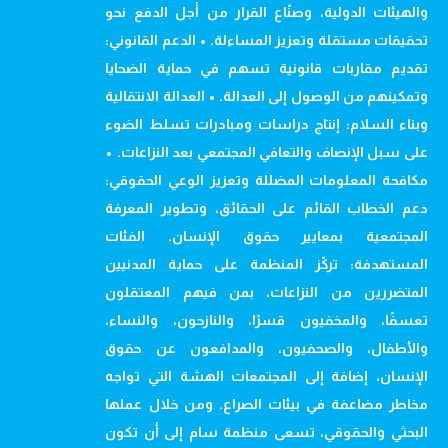
والهيئات الدولية، وصنّاع القرار من أجل الدفع نحو
تحقيقات مستقلة وتعزيز المساءلة. • الدعم القانوني:
تقديم مقاربات قانونية تسهم في حماية الضحايا
وتمكينهم من الوصول إلى العدالة. • العدالة الانتقالية
وبناء السلام: إنتاج دراسات ومبادرات تسلط الضوء
على سبل الإنصاف والتعافي المجتمعي بعد النزاعات. •
مكافحة المعلومات المضللة وتعزيز الوعي الحقوقي:
دعم الخطاب القائم على الحقائق، وتطوير المعرفة
المجتمعية بمعايير حقوق الإنسان. الفئات
المستهدفة: تركّز المنظمة على حماية المدنيين
المتضررين من النزاعات، بمن فيهم المعتقلون
تعسفًا، والمخفيون قسرًا، والنازحون، والنساء،
والأطفال، والصحفيون، والمدافعون عن حقوق
الإنسان، إضافة إلى المجتمعات الهشة التي تواجه
مخاطر مضاعفة في بيئات الصراع. ومن خلال عملها
البحثي والحقوقي، تسعى منظمة سام إلى أن تكون