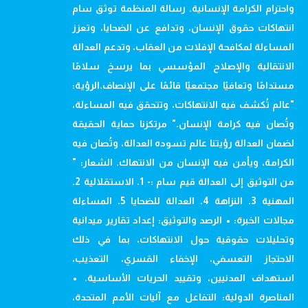
واحترام الكرامة الإنسانية. رسالة المنظمة توثق سام
انتهاكات حقوق الإنسان، وتدافع عن الضحايا، وتعزز
المساءلة لمكافحة الإفلات من العقاب، وتدعم العدالة
الانتقالية والإصلاح المؤسسي بما يرسخ سلامًا
مستدامًا وتعافيًا مجتمعيًا قائمًا على الإنصاف.الرؤية:
"عالم تُكشف فيه الانتهاكات، وتتحقق فيه المساءلة،
وتُصان فيه كرامة الإنسان." مرتكزنا حماية الحقيقة
لضمان العدالة رؤيتنا عالم تسوده العدالة، وتُصان فيه
الكرامة، ويأمن فيه الإنسان من الانتهاك. الشعار: "
من التوثيق إلى العدالة قيم سام :- 1. الاستقلالية 2.
المهنية 3. النزاهة 4. العدالة للضحايا 5. المساءلة
مجالات الخبرة: • الرصد والتوثيق: إعداد تقارير ميدانية
وتحليلات حقوقية حول الانتهاكات، بما في ذلك
الاحتجاز التعسفي، الإخفاء القسري، التعذيب،
استهداف المدنيين، وتقييد الحريات الأساسية. •
المناصرة الدولية: التفاعل مع آليات الأمم المتحدة،