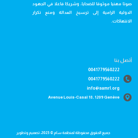
صوتا مهنيا موثوقا للضحايا، وشريكا فاعلا في الجهود
الدولية الرامية إلى ترسيخ العدالة ومنع تكرار
الانتهاكات.
أتصل بنا
0041779560222
0041779560222
info@samrl.org
Avenue Louis-Casaï 18, 1209 Genève
جميع الحقوق محفوظة لمنظمة سام © 2023، تصميم وتطوير