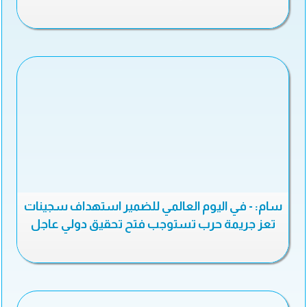
سام: - في اليوم العالمي للضمير استهداف سجينات
تعز جريمة حرب تستوجب فتح تحقيق دولي عاجل