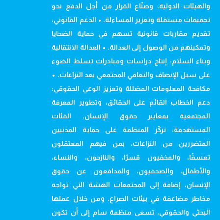
والهيئات الدولية، وصنّاع القرار من أجل الدفع نحو
تحقيقات مستقلة وتعزيز المساءلة. • الدعم القانوني:
تقديم مقاربات قانونية تسهم في حماية الضحايا
وتمكينهم من الوصول إلى العدالة. • العدالة الانتقالية
وبناء السلام: إنتاج دراسات ومبادرات تسلط الضوء
على سبل الإنصاف والتعافي المجتمعي بعد النزاعات. •
مكافحة المعلومات المضللة وتعزيز الوعي الحقوقي:
دعم الخطاب القائم على الحقائق، وتطوير المعرفة
المجتمعية بمعايير حقوق الإنسان. الفئات
المستهدفة: تركّز المنظمة على حماية المدنيين
المتضررين من النزاعات، بمن فيهم المعتقلون
تعسفًا، والمخفيون قسرًا، والنازحون، والنساء،
والأطفال، والصحفيون، والمدافعون عن حقوق
الإنسان، إضافة إلى المجتمعات الهشة التي تواجه
مخاطر مضاعفة في بيئات الصراع. ومن خلال عملها
البحثي والحقوقي، تسعى منظمة سام إلى أن تكون