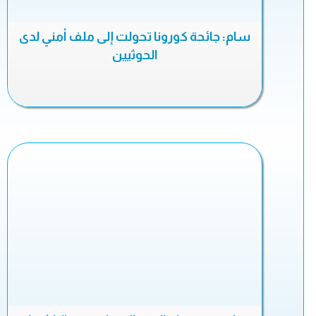
سام: جائحة كورونا تحولت إلى ملف أمني لدى
الحوثيين