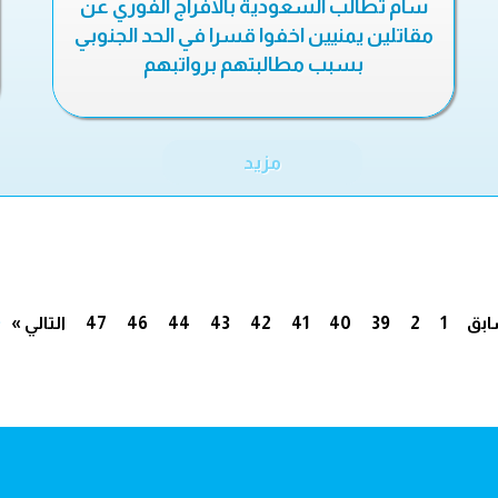
سام تطالب السعودية بالافراج الفوري عن
مقاتلين يمنيين اخفوا قسرا في الحد الجنوبي
بسبب مطالبتهم برواتبهم
مزيد
.
ابق
1
2
39
40
41
42
43
44
46
47
التالي »