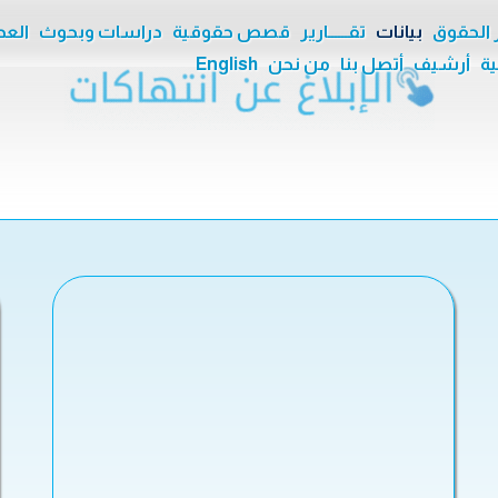
ر الحقوق
بيانات
تقــــــارير
قصص حقوقية
دراسات وبحوث
العدا
ية
أرشيف
أتصل بنا
من نحن
English