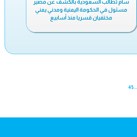
سام تطالب السعودية بالكشف عن مصير
مسئول في الحكومة اليمنية ومدني يمني
مختفيان قسريا منذ أسابيع
45
..