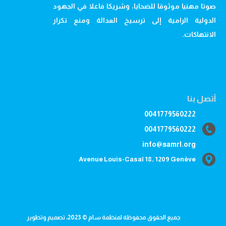
صوتا مهنيا موثوقا للضحايا، وشريكا فاعلا في الجهود
الدولية الرامية إلى ترسيخ العدالة ومنع تكرار
الانتهاكات.
أتصل بنا
0041779560222
0041779560222
info@samrl.org
Avenue Louis-Casaï 18, 1209 Genève
جميع الحقوق محفوظة لمنظمة سام © 2023، تصميم وتطوير