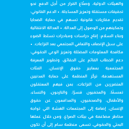
والهيئات الدولية، وصنّاع القرار من أجل الدفع نحو
تحقيقات مستقلة وتعزيز المساءلة. • الدعم القانوني:
تقديم مقاربات قانونية تسهم في حماية الضحايا
وتمكينهم من الوصول إلى العدالة. • العدالة الانتقالية
وبناء السلام: إنتاج دراسات ومبادرات تسلط الضوء
على سبل الإنصاف والتعافي المجتمعي بعد النزاعات. •
مكافحة المعلومات المضللة وتعزيز الوعي الحقوقي:
دعم الخطاب القائم على الحقائق، وتطوير المعرفة
المجتمعية بمعايير حقوق الإنسان. الفئات
المستهدفة: تركّز المنظمة على حماية المدنيين
المتضررين من النزاعات، بمن فيهم المعتقلون
تعسفًا، والمخفيون قسرًا، والنازحون، والنساء،
والأطفال، والصحفيون، والمدافعون عن حقوق
الإنسان، إضافة إلى المجتمعات الهشة التي تواجه
مخاطر مضاعفة في بيئات الصراع. ومن خلال عملها
البحثي والحقوقي، تسعى منظمة سام إلى أن تكون