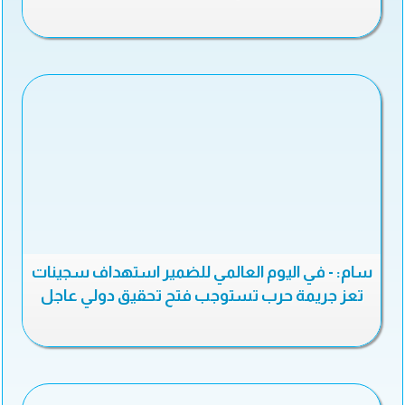
سام: - في اليوم العالمي للضمير استهداف سجينات
تعز جريمة حرب تستوجب فتح تحقيق دولي عاجل