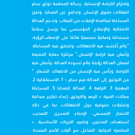
واحترام الكرامة الإنسانية. رسالة المنظمة توثق سام
انتهاكات حقوق الإنسان، وتدافع عن الضحايا، وتعزز
المساءلة لمكافحة الإفلات من العقاب، وتدعم العدالة
الانتقالية والإصلاح المؤسسي بما يرسخ سلامًا
مستدامًا وتعافيًا مجتمعيًا قائمًا على الإنصاف.الرؤية:
"عالم تُكشف فيه الانتهاكات، وتتحقق فيه المساءلة،
وتُصان فيه كرامة الإنسان." مرتكزنا حماية الحقيقة
لضمان العدالة رؤيتنا عالم تسوده العدالة، وتُصان فيه
الكرامة، ويأمن فيه الإنسان من الانتهاك. الشعار: "
من التوثيق إلى العدالة قيم سام :- 1. الاستقلالية 2.
المهنية 3. النزاهة 4. العدالة للضحايا 5. المساءلة
مجالات الخبرة: • الرصد والتوثيق: إعداد تقارير ميدانية
وتحليلات حقوقية حول الانتهاكات، بما في ذلك
الاحتجاز التعسفي، الإخفاء القسري، التعذيب،
استهداف المدنيين، وتقييد الحريات الأساسية. •
المناصرة الدولية: التفاعل مع آليات الأمم المتحدة،