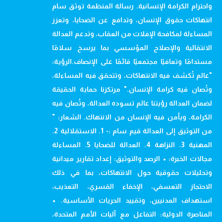
واحترام الكرامة الإنسانية. رسالة المنظمة توثق سام
انتهاكات حقوق الإنسان، وتدافع عن الضحايا، وتعزز
المساءلة لمكافحة الإفلات من العقاب، وتدعم العدالة
الانتقالية والإصلاح المؤسسي بما يرسخ سلامًا
مستدامًا وتعافيًا مجتمعيًا قائمًا على الإنصاف.الرؤية:
"عالم تُكشف فيه الانتهاكات، وتتحقق فيه المساءلة،
وتُصان فيه كرامة الإنسان." مرتكزنا حماية الحقيقة
لضمان العدالة رؤيتنا عالم تسوده العدالة، وتُصان فيه
الكرامة، ويأمن فيه الإنسان من الانتهاك. الشعار: "
من التوثيق إلى العدالة قيم سام :- 1. الاستقلالية 2.
المهنية 3. النزاهة 4. العدالة للضحايا 5. المساءلة
مجالات الخبرة: • الرصد والتوثيق: إعداد تقارير ميدانية
وتحليلات حقوقية حول الانتهاكات، بما في ذلك
الاحتجاز التعسفي، الإخفاء القسري، التعذيب،
استهداف المدنيين، وتقييد الحريات الأساسية. •
المناصرة الدولية: التفاعل مع آليات الأمم المتحدة،