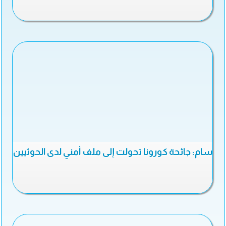
سام: جائحة كورونا تحولت إلى ملف أمني لدى الحوثيين