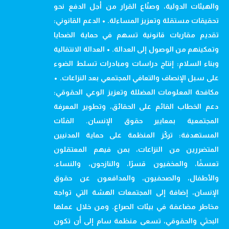
والهيئات الدولية، وصنّاع القرار من أجل الدفع نحو
تحقيقات مستقلة وتعزيز المساءلة. • الدعم القانوني:
تقديم مقاربات قانونية تسهم في حماية الضحايا
وتمكينهم من الوصول إلى العدالة. • العدالة الانتقالية
وبناء السلام: إنتاج دراسات ومبادرات تسلط الضوء
على سبل الإنصاف والتعافي المجتمعي بعد النزاعات. •
مكافحة المعلومات المضللة وتعزيز الوعي الحقوقي:
دعم الخطاب القائم على الحقائق، وتطوير المعرفة
المجتمعية بمعايير حقوق الإنسان. الفئات
المستهدفة: تركّز المنظمة على حماية المدنيين
المتضررين من النزاعات، بمن فيهم المعتقلون
تعسفًا، والمخفيون قسرًا، والنازحون، والنساء،
والأطفال، والصحفيون، والمدافعون عن حقوق
الإنسان، إضافة إلى المجتمعات الهشة التي تواجه
مخاطر مضاعفة في بيئات الصراع. ومن خلال عملها
البحثي والحقوقي، تسعى منظمة سام إلى أن تكون