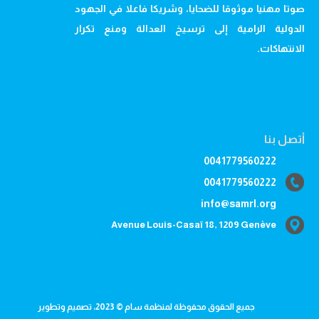
صوتا مهنيا موثوقا للضحايا، وشريكا فاعلا في الجهود
الدولية الرامية إلى ترسيخ العدالة ومنع تكرار
الانتهاكات.
أتصل بنا
0041779560222
0041779560222
info@samrl.org
Avenue Louis-Casaï 18, 1209 Genève
جميع الحقوق محفوظة لمنظمة سام © 2023، تصميم وتطوير