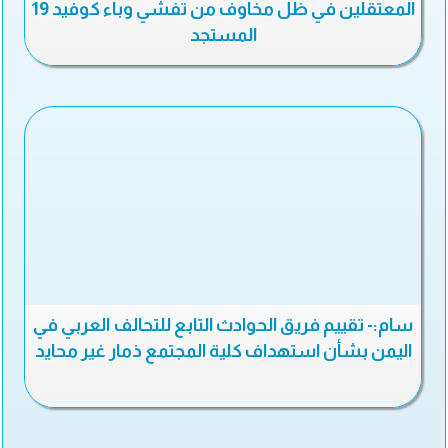
المعتقلين في ظل مخاوف من تفشي وباء كوفيد 19
المستجد
سام:- تقييم فريق الحوادث التابع للتحالف العربي في
اليمن بشأن استهداف كلية المجتمع ذمار غير محايد