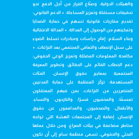
والهيئات الدولية، وصنّاع القرار من أجل الدفع نحو
تحقيقات مستقلة وتعزيز المساءلة. • الدعم القانوني:
تقديم مقاربات قانونية تسهم في حماية الضحايا
وتمكينهم من الوصول إلى العدالة. • العدالة الانتقالية
وبناء السلام: إنتاج دراسات ومبادرات تسلط الضوء
على سبل الإنصاف والتعافي المجتمعي بعد النزاعات. •
مكافحة المعلومات المضللة وتعزيز الوعي الحقوقي:
دعم الخطاب القائم على الحقائق، وتطوير المعرفة
المجتمعية بمعايير حقوق الإنسان. الفئات
المستهدفة: تركّز المنظمة على حماية المدنيين
المتضررين من النزاعات، بمن فيهم المعتقلون
تعسفًا، والمخفيون قسرًا، والنازحون، والنساء،
والأطفال، والصحفيون، والمدافعون عن حقوق
الإنسان، إضافة إلى المجتمعات الهشة التي تواجه
مخاطر مضاعفة في بيئات الصراع. ومن خلال عملها
البحثي والحقوقي، تسعى منظمة سام إلى أن تكون