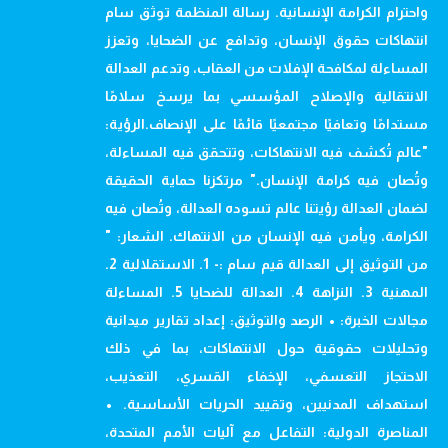
واحترام الكرامة الإنسانية. رسالة المنظمة توثق سام
انتهاكات حقوق الإنسان، وتدافع عن الضحايا، وتعزز
المساءلة لمكافحة الإفلات من العقاب، وتدعم العدالة
الانتقالية والإصلاح المؤسسي بما يرسخ سلامًا
مستدامًا وتعافيًا مجتمعيًا قائمًا على الإنصاف.الرؤية:
"عالم تُكشف فيه الانتهاكات، وتتحقق فيه المساءلة،
وتُصان فيه كرامة الإنسان." مرتكزنا حماية الحقيقة
لضمان العدالة رؤيتنا عالم تسوده العدالة، وتُصان فيه
الكرامة، ويأمن فيه الإنسان من الانتهاك. الشعار: "
من التوثيق إلى العدالة قيم سام :- 1. الاستقلالية 2.
المهنية 3. النزاهة 4. العدالة للضحايا 5. المساءلة
مجالات الخبرة: • الرصد والتوثيق: إعداد تقارير ميدانية
وتحليلات حقوقية حول الانتهاكات، بما في ذلك
الاحتجاز التعسفي، الإخفاء القسري، التعذيب،
استهداف المدنيين، وتقييد الحريات الأساسية. •
المناصرة الدولية: التفاعل مع آليات الأمم المتحدة،