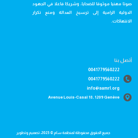
صوتا مهنيا موثوقا للضحايا، وشريكا فاعلا في الجهود
الدولية الرامية إلى ترسيخ العدالة ومنع تكرار
الانتهاكات.
أتصل بنا
0041779560222
0041779560222
info@samrl.org
Avenue Louis-Casaï 18, 1209 Genève
جميع الحقوق محفوظة لمنظمة سام © 2023، تصميم وتطوير