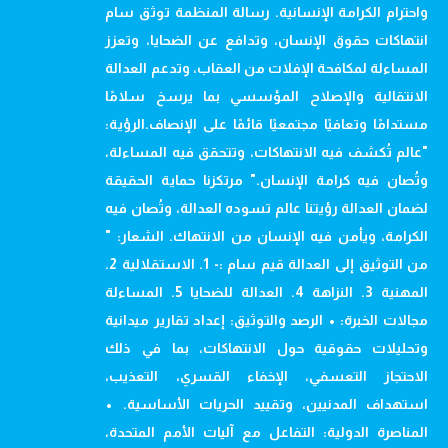
واحترام الكرامة الإنسانية. رسالة المنظمة توثق سام
انتهاكات حقوق الإنسان، وتدافع عن الضحايا، وتعزز
المساءلة لمكافحة الإفلات من العقاب، وتدعم العدالة
الانتقالية والإصلاح المؤسسي بما يرسخ سلامًا
مستدامًا وتعافيًا مجتمعيًا قائمًا على الإنصاف.الرؤية:
"عالم تُكشف فيه الانتهاكات، وتتحقق فيه المساءلة،
وتُصان فيه كرامة الإنسان." مرتكزنا حماية الحقيقة
لضمان العدالة رؤيتنا عالم تسوده العدالة، وتُصان فيه
الكرامة، ويأمن فيه الإنسان من الانتهاك. الشعار: "
من التوثيق إلى العدالة قيم سام :- 1. الاستقلالية 2.
المهنية 3. النزاهة 4. العدالة للضحايا 5. المساءلة
مجالات الخبرة: • الرصد والتوثيق: إعداد تقارير ميدانية
وتحليلات حقوقية حول الانتهاكات، بما في ذلك
الاحتجاز التعسفي، الإخفاء القسري، التعذيب،
استهداف المدنيين، وتقييد الحريات الأساسية. •
المناصرة الدولية: التفاعل مع آليات الأمم المتحدة،