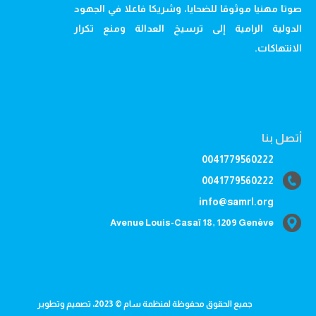
صوتا مهنيا موثوقا للضحايا، وشريكا فاعلا في الجهود
الدولية الرامية إلى ترسيخ العدالة ومنع تكرار
الانتهاكات.
أتصل بنا
0041779560222
0041779560222
info@samrl.org
Avenue Louis-Casaï 18, 1209 Genève
جميع الحقوق محفوظة لمنظمة سام © 2023، تصميم وتطوير