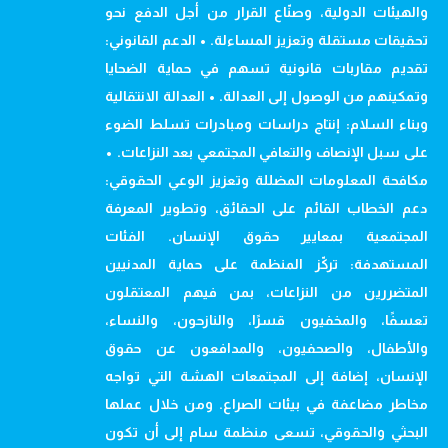
والهيئات الدولية، وصنّاع القرار من أجل الدفع نحو
تحقيقات مستقلة وتعزيز المساءلة. • الدعم القانوني:
تقديم مقاربات قانونية تسهم في حماية الضحايا
وتمكينهم من الوصول إلى العدالة. • العدالة الانتقالية
وبناء السلام: إنتاج دراسات ومبادرات تسلط الضوء
على سبل الإنصاف والتعافي المجتمعي بعد النزاعات. •
مكافحة المعلومات المضللة وتعزيز الوعي الحقوقي:
دعم الخطاب القائم على الحقائق، وتطوير المعرفة
المجتمعية بمعايير حقوق الإنسان. الفئات
المستهدفة: تركّز المنظمة على حماية المدنيين
المتضررين من النزاعات، بمن فيهم المعتقلون
تعسفًا، والمخفيون قسرًا، والنازحون، والنساء،
والأطفال، والصحفيون، والمدافعون عن حقوق
الإنسان، إضافة إلى المجتمعات الهشة التي تواجه
مخاطر مضاعفة في بيئات الصراع. ومن خلال عملها
البحثي والحقوقي، تسعى منظمة سام إلى أن تكون