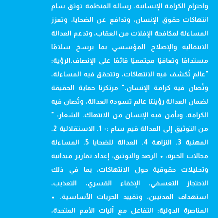
واحترام الكرامة الإنسانية. رسالة المنظمة توثق سام
انتهاكات حقوق الإنسان، وتدافع عن الضحايا، وتعزز
المساءلة لمكافحة الإفلات من العقاب، وتدعم العدالة
الانتقالية والإصلاح المؤسسي بما يرسخ سلامًا
مستدامًا وتعافيًا مجتمعيًا قائمًا على الإنصاف.الرؤية:
"عالم تُكشف فيه الانتهاكات، وتتحقق فيه المساءلة،
وتُصان فيه كرامة الإنسان." مرتكزنا حماية الحقيقة
لضمان العدالة رؤيتنا عالم تسوده العدالة، وتُصان فيه
الكرامة، ويأمن فيه الإنسان من الانتهاك. الشعار: "
من التوثيق إلى العدالة قيم سام :- 1. الاستقلالية 2.
المهنية 3. النزاهة 4. العدالة للضحايا 5. المساءلة
مجالات الخبرة: • الرصد والتوثيق: إعداد تقارير ميدانية
وتحليلات حقوقية حول الانتهاكات، بما في ذلك
الاحتجاز التعسفي، الإخفاء القسري، التعذيب،
استهداف المدنيين، وتقييد الحريات الأساسية. •
المناصرة الدولية: التفاعل مع آليات الأمم المتحدة،