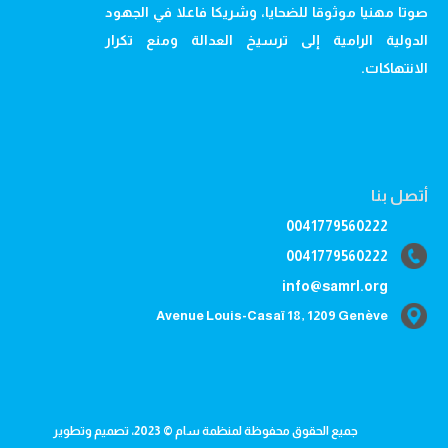
صوتا مهنيا موثوقا للضحايا، وشريكا فاعلا في الجهود
الدولية الرامية إلى ترسيخ العدالة ومنع تكرار
الانتهاكات.
أتصل بنا
0041779560222
0041779560222
info@samrl.org
Avenue Louis-Casaï 18, 1209 Genève
جميع الحقوق محفوظة لمنظمة سام © 2023، تصميم وتطوير