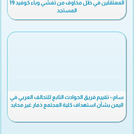
المعتقلين في ظل مخاوف من تفشي وباء كوفيد 19
المستجد
سام:- تقييم فريق الحوادث التابع للتحالف العربي في
اليمن بشأن استهداف كلية المجتمع ذمار غير محايد