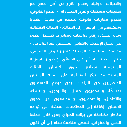
والهيئات الدولية، وصنّاع القرار من أجل الدفع نحو
تحقيقات مستقلة وتعزيز المساءلة. • الدعم القانوني:
تقديم مقاربات قانونية تسهم في حماية الضحايا
وتمكينهم من الوصول إلى العدالة. • العدالة الانتقالية
وبناء السلام: إنتاج دراسات ومبادرات تسلط الضوء
على سبل الإنصاف والتعافي المجتمعي بعد النزاعات. •
مكافحة المعلومات المضللة وتعزيز الوعي الحقوقي:
دعم الخطاب القائم على الحقائق، وتطوير المعرفة
المجتمعية بمعايير حقوق الإنسان. الفئات
المستهدفة: تركّز المنظمة على حماية المدنيين
المتضررين من النزاعات، بمن فيهم المعتقلون
تعسفًا، والمخفيون قسرًا، والنازحون، والنساء،
والأطفال، والصحفيون، والمدافعون عن حقوق
الإنسان، إضافة إلى المجتمعات الهشة التي تواجه
مخاطر مضاعفة في بيئات الصراع. ومن خلال عملها
البحثي والحقوقي، تسعى منظمة سام إلى أن تكون