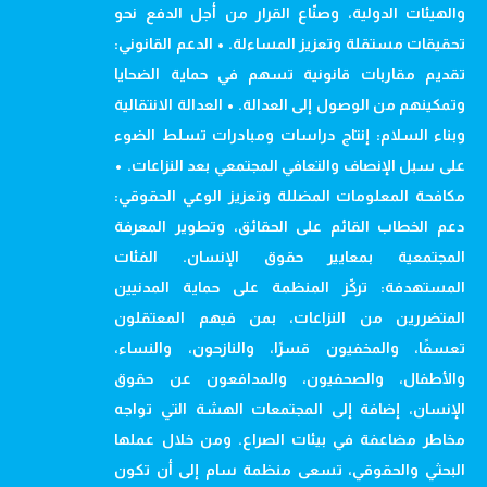
والهيئات الدولية، وصنّاع القرار من أجل الدفع نحو
تحقيقات مستقلة وتعزيز المساءلة. • الدعم القانوني:
تقديم مقاربات قانونية تسهم في حماية الضحايا
وتمكينهم من الوصول إلى العدالة. • العدالة الانتقالية
وبناء السلام: إنتاج دراسات ومبادرات تسلط الضوء
على سبل الإنصاف والتعافي المجتمعي بعد النزاعات. •
مكافحة المعلومات المضللة وتعزيز الوعي الحقوقي:
دعم الخطاب القائم على الحقائق، وتطوير المعرفة
المجتمعية بمعايير حقوق الإنسان. الفئات
المستهدفة: تركّز المنظمة على حماية المدنيين
المتضررين من النزاعات، بمن فيهم المعتقلون
تعسفًا، والمخفيون قسرًا، والنازحون، والنساء،
والأطفال، والصحفيون، والمدافعون عن حقوق
الإنسان، إضافة إلى المجتمعات الهشة التي تواجه
مخاطر مضاعفة في بيئات الصراع. ومن خلال عملها
البحثي والحقوقي، تسعى منظمة سام إلى أن تكون