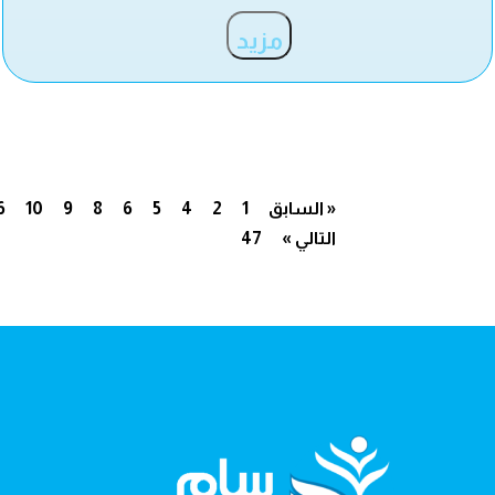
مزيد
« السابق
1
2
4
5
6
8
9
10
6
التالي »
47