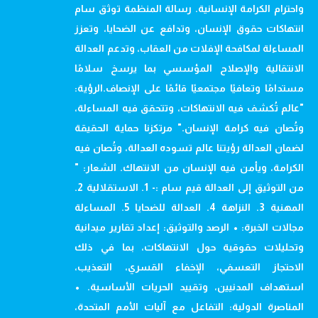
واحترام الكرامة الإنسانية. رسالة المنظمة توثق سام
انتهاكات حقوق الإنسان، وتدافع عن الضحايا، وتعزز
المساءلة لمكافحة الإفلات من العقاب، وتدعم العدالة
الانتقالية والإصلاح المؤسسي بما يرسخ سلامًا
مستدامًا وتعافيًا مجتمعيًا قائمًا على الإنصاف.الرؤية:
"عالم تُكشف فيه الانتهاكات، وتتحقق فيه المساءلة،
وتُصان فيه كرامة الإنسان." مرتكزنا حماية الحقيقة
لضمان العدالة رؤيتنا عالم تسوده العدالة، وتُصان فيه
الكرامة، ويأمن فيه الإنسان من الانتهاك. الشعار: "
من التوثيق إلى العدالة قيم سام :- 1. الاستقلالية 2.
المهنية 3. النزاهة 4. العدالة للضحايا 5. المساءلة
مجالات الخبرة: • الرصد والتوثيق: إعداد تقارير ميدانية
وتحليلات حقوقية حول الانتهاكات، بما في ذلك
الاحتجاز التعسفي، الإخفاء القسري، التعذيب،
استهداف المدنيين، وتقييد الحريات الأساسية. •
المناصرة الدولية: التفاعل مع آليات الأمم المتحدة،