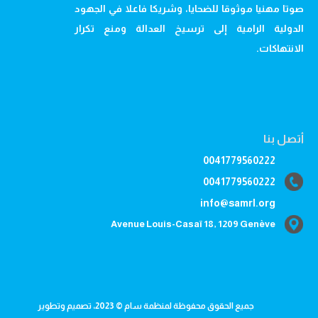
صوتا مهنيا موثوقا للضحايا، وشريكا فاعلا في الجهود
الدولية الرامية إلى ترسيخ العدالة ومنع تكرار
الانتهاكات.
أتصل بنا
0041779560222
0041779560222
info@samrl.org
Avenue Louis-Casaï 18, 1209 Genève
جميع الحقوق محفوظة لمنظمة سام © 2023، تصميم وتطوير