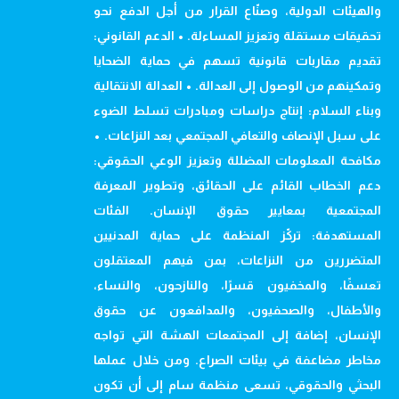
والهيئات الدولية، وصنّاع القرار من أجل الدفع نحو
تحقيقات مستقلة وتعزيز المساءلة. • الدعم القانوني:
تقديم مقاربات قانونية تسهم في حماية الضحايا
وتمكينهم من الوصول إلى العدالة. • العدالة الانتقالية
وبناء السلام: إنتاج دراسات ومبادرات تسلط الضوء
على سبل الإنصاف والتعافي المجتمعي بعد النزاعات. •
مكافحة المعلومات المضللة وتعزيز الوعي الحقوقي:
دعم الخطاب القائم على الحقائق، وتطوير المعرفة
المجتمعية بمعايير حقوق الإنسان. الفئات
المستهدفة: تركّز المنظمة على حماية المدنيين
المتضررين من النزاعات، بمن فيهم المعتقلون
تعسفًا، والمخفيون قسرًا، والنازحون، والنساء،
والأطفال، والصحفيون، والمدافعون عن حقوق
الإنسان، إضافة إلى المجتمعات الهشة التي تواجه
مخاطر مضاعفة في بيئات الصراع. ومن خلال عملها
البحثي والحقوقي، تسعى منظمة سام إلى أن تكون