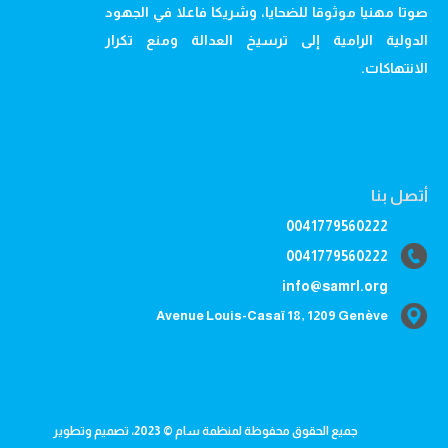
صوتا مهنيا موثوقا للضحايا، وشريكا فاعلا في الجهود
الدولية الرامية إلى ترسيخ العدالة ومنع تكرار
الانتهاكات.
أتصل بنا
0041779560222
0041779560222
info@samrl.org
Avenue Louis-Casaï 18, 1209 Genève
جميع الحقوق محفوظة لمنظمة سام © 2023، تصميم وتطوير