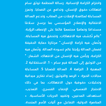
واحترام الكرامة الإنسانية. رسالة المنظمة توثق سام
انتهاكات حقوق الإنسان، وتدافع عن الضحايا، وتعزز
المساءلة لمكافحة الإفلات من العقاب، وتدعم العدالة
الانتقالية والإصلاح المؤسسي بما يرسخ سلامًا
مستدامًا وتعافيًا مجتمعيًا قائمًا على الإنصاف.الرؤية:
"عالم تُكشف فيه الانتهاكات، وتتحقق فيه المساءلة،
وتُصان فيه كرامة الإنسان." مرتكزنا حماية الحقيقة
لضمان العدالة رؤيتنا عالم تسوده العدالة، وتُصان فيه
الكرامة، ويأمن فيه الإنسان من الانتهاك. الشعار: "
من التوثيق إلى العدالة قيم سام :- 1. الاستقلالية 2.
المهنية 3. النزاهة 4. العدالة للضحايا 5. المساءلة
مجالات الخبرة: • الرصد والتوثيق: إعداد تقارير ميدانية
وتحليلات حقوقية حول الانتهاكات، بما في ذلك
الاحتجاز التعسفي، الإخفاء القسري، التعذيب،
استهداف المدنيين، وتقييد الحريات الأساسية. •
المناصرة الدولية: التفاعل مع آليات الأمم المتحدة،