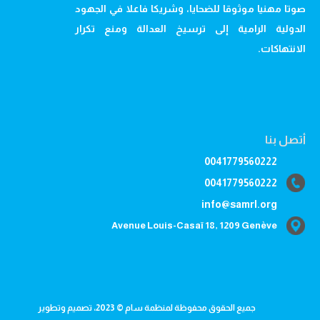
صوتا مهنيا موثوقا للضحايا، وشريكا فاعلا في الجهود
الدولية الرامية إلى ترسيخ العدالة ومنع تكرار
الانتهاكات.
أتصل بنا
0041779560222
0041779560222
info@samrl.org
Avenue Louis-Casaï 18, 1209 Genève
جميع الحقوق محفوظة لمنظمة سام © 2023، تصميم وتطوير