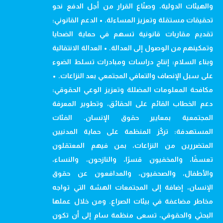
والهيئات الدولية، وصنّاع القرار من أجل الدفع نحو
تحقيقات مستقلة وتعزيز المساءلة. • الدعم القانوني:
تقديم مقاربات قانونية تسهم في حماية الضحايا
وتمكينهم من الوصول إلى العدالة. • العدالة الانتقالية
وبناء السلام: إنتاج دراسات ومبادرات تسلط الضوء
على سبل الإنصاف والتعافي المجتمعي بعد النزاعات. •
مكافحة المعلومات المضللة وتعزيز الوعي الحقوقي:
دعم الخطاب القائم على الحقائق، وتطوير المعرفة
المجتمعية بمعايير حقوق الإنسان. الفئات
المستهدفة: تركّز المنظمة على حماية المدنيين
المتضررين من النزاعات، بمن فيهم المعتقلون
تعسفًا، والمخفيون قسرًا، والنازحون، والنساء،
والأطفال، والصحفيون، والمدافعون عن حقوق
الإنسان، إضافة إلى المجتمعات الهشة التي تواجه
مخاطر مضاعفة في بيئات الصراع. ومن خلال عملها
البحثي والحقوقي، تسعى منظمة سام إلى أن تكون