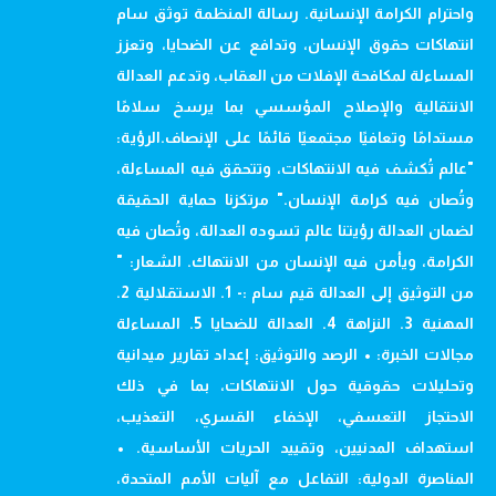
واحترام الكرامة الإنسانية. رسالة المنظمة توثق سام
انتهاكات حقوق الإنسان، وتدافع عن الضحايا، وتعزز
المساءلة لمكافحة الإفلات من العقاب، وتدعم العدالة
الانتقالية والإصلاح المؤسسي بما يرسخ سلامًا
مستدامًا وتعافيًا مجتمعيًا قائمًا على الإنصاف.الرؤية:
"عالم تُكشف فيه الانتهاكات، وتتحقق فيه المساءلة،
وتُصان فيه كرامة الإنسان." مرتكزنا حماية الحقيقة
لضمان العدالة رؤيتنا عالم تسوده العدالة، وتُصان فيه
الكرامة، ويأمن فيه الإنسان من الانتهاك. الشعار: "
من التوثيق إلى العدالة قيم سام :- 1. الاستقلالية 2.
المهنية 3. النزاهة 4. العدالة للضحايا 5. المساءلة
مجالات الخبرة: • الرصد والتوثيق: إعداد تقارير ميدانية
وتحليلات حقوقية حول الانتهاكات، بما في ذلك
الاحتجاز التعسفي، الإخفاء القسري، التعذيب،
استهداف المدنيين، وتقييد الحريات الأساسية. •
المناصرة الدولية: التفاعل مع آليات الأمم المتحدة،