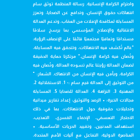
واحترام الكرامة الإنسانية. رسالة المنظمة توثق سام
انتهاكات حقوق الإنسان، وتدافع عن الضحايا، وتعزز
المساءلة لمكافحة الإفلات من العقاب، وتدعم العدالة
الانتقالية والإصلاح المؤسسي بما يرسخ سلامًا
مستدامًا وتعافيًا مجتمعيًا قائمًا على الإنصاف.الرؤية:
"عالم تُكشف فيه الانتهاكات، وتتحقق فيه المساءلة،
وتُصان فيه كرامة الإنسان." مرتكزنا حماية الحقيقة
لضمان العدالة رؤيتنا عالم تسوده العدالة، وتُصان فيه
الكرامة، ويأمن فيه الإنسان من الانتهاك. الشعار: "
من التوثيق إلى العدالة قيم سام :- 1. الاستقلالية 2.
المهنية 3. النزاهة 4. العدالة للضحايا 5. المساءلة
مجالات الخبرة: • الرصد والتوثيق: إعداد تقارير ميدانية
وتحليلات حقوقية حول الانتهاكات، بما في ذلك
الاحتجاز التعسفي، الإخفاء القسري، التعذيب،
استهداف المدنيين، وتقييد الحريات الأساسية. •
المناصرة الدولية: التفاعل مع آليات الأمم المتحدة،