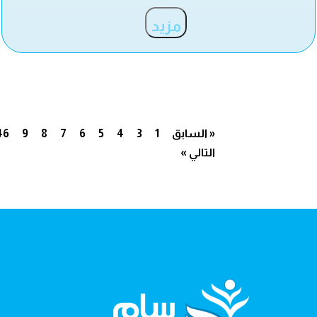
مزيد
« السابق
1
3
4
5
6
7
8
9
46
التالي »