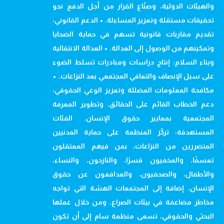
والهيئات الدولية، وصنّاع القرار من أجل الدفع نحو
تحقيقات مستقلة وتعزيز المساءلة. • الدعم القانوني:
تقديم مقاربات قانونية تسهم في حماية الضحايا
وتمكينهم من الوصول إلى العدالة. • العدالة الانتقالية
وبناء السلام: إنتاج دراسات ومبادرات تسلط الضوء
على سبل الإنصاف والتعافي المجتمعي بعد النزاعات. •
مكافحة المعلومات المضللة وتعزيز الوعي الحقوقي:
دعم الخطاب القائم على الحقائق، وتطوير المعرفة
المجتمعية بمعايير حقوق الإنسان. الفئات
المستهدفة: تركّز المنظمة على حماية المدنيين
المتضررين من النزاعات، بمن فيهم المعتقلون
تعسفًا، والمخفيون قسرًا، والنازحون، والنساء،
والأطفال، والصحفيون، والمدافعون عن حقوق
الإنسان، إضافة إلى المجتمعات الهشة التي تواجه
مخاطر مضاعفة في بيئات الصراع. ومن خلال عملها
البحثي والحقوقي، تسعى منظمة سام إلى أن تكون