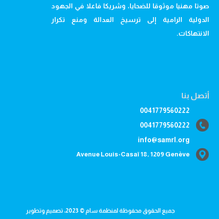
صوتا مهنيا موثوقا للضحايا، وشريكا فاعلا في الجهود
الدولية الرامية إلى ترسيخ العدالة ومنع تكرار
الانتهاكات.
أتصل بنا
0041779560222
0041779560222
info@samrl.org
Avenue Louis-Casaï 18, 1209 Genève
جميع الحقوق محفوظة لمنظمة سام © 2023، تصميم وتطوير