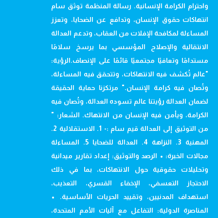
واحترام الكرامة الإنسانية. رسالة المنظمة توثق سام
انتهاكات حقوق الإنسان، وتدافع عن الضحايا، وتعزز
المساءلة لمكافحة الإفلات من العقاب، وتدعم العدالة
الانتقالية والإصلاح المؤسسي بما يرسخ سلامًا
مستدامًا وتعافيًا مجتمعيًا قائمًا على الإنصاف.الرؤية:
"عالم تُكشف فيه الانتهاكات، وتتحقق فيه المساءلة،
وتُصان فيه كرامة الإنسان." مرتكزنا حماية الحقيقة
لضمان العدالة رؤيتنا عالم تسوده العدالة، وتُصان فيه
الكرامة، ويأمن فيه الإنسان من الانتهاك. الشعار: "
من التوثيق إلى العدالة قيم سام :- 1. الاستقلالية 2.
المهنية 3. النزاهة 4. العدالة للضحايا 5. المساءلة
مجالات الخبرة: • الرصد والتوثيق: إعداد تقارير ميدانية
وتحليلات حقوقية حول الانتهاكات، بما في ذلك
الاحتجاز التعسفي، الإخفاء القسري، التعذيب،
استهداف المدنيين، وتقييد الحريات الأساسية. •
المناصرة الدولية: التفاعل مع آليات الأمم المتحدة،