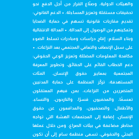
والهيئات الدولية، وصنّاع القرار من أجل الدفع نحو
تحقيقات مستقلة وتعزيز المساءلة. • الدعم القانوني:
تقديم مقاربات قانونية تسهم في حماية الضحايا
وتمكينهم من الوصول إلى العدالة. • العدالة الانتقالية
وبناء السلام: إنتاج دراسات ومبادرات تسلط الضوء
على سبل الإنصاف والتعافي المجتمعي بعد النزاعات. •
مكافحة المعلومات المضللة وتعزيز الوعي الحقوقي:
دعم الخطاب القائم على الحقائق، وتطوير المعرفة
المجتمعية بمعايير حقوق الإنسان. الفئات
المستهدفة: تركّز المنظمة على حماية المدنيين
المتضررين من النزاعات، بمن فيهم المعتقلون
تعسفًا، والمخفيون قسرًا، والنازحون، والنساء،
والأطفال، والصحفيون، والمدافعون عن حقوق
الإنسان، إضافة إلى المجتمعات الهشة التي تواجه
مخاطر مضاعفة في بيئات الصراع. ومن خلال عملها
البحثي والحقوقي، تسعى منظمة سام إلى أن تكون