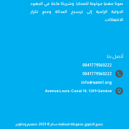
صوتا مهنيا موثوقا للضحايا، وشريكا فاعلا في الجهود
الدولية الرامية إلى ترسيخ العدالة ومنع تكرار
الانتهاكات.
أتصل بنا
0041779560222
0041779560222
info@samrl.org
Avenue Louis-Casaï 18, 1209 Genève
جميع الحقوق محفوظة لمنظمة سام © 2023، تصميم وتطوير