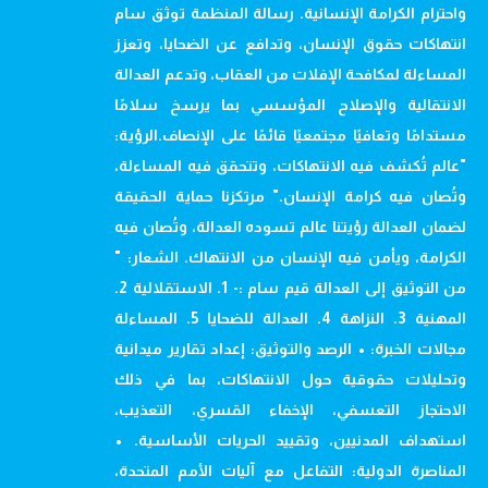
واحترام الكرامة الإنسانية. رسالة المنظمة توثق سام
انتهاكات حقوق الإنسان، وتدافع عن الضحايا، وتعزز
المساءلة لمكافحة الإفلات من العقاب، وتدعم العدالة
الانتقالية والإصلاح المؤسسي بما يرسخ سلامًا
مستدامًا وتعافيًا مجتمعيًا قائمًا على الإنصاف.الرؤية:
"عالم تُكشف فيه الانتهاكات، وتتحقق فيه المساءلة،
وتُصان فيه كرامة الإنسان." مرتكزنا حماية الحقيقة
لضمان العدالة رؤيتنا عالم تسوده العدالة، وتُصان فيه
الكرامة، ويأمن فيه الإنسان من الانتهاك. الشعار: "
من التوثيق إلى العدالة قيم سام :- 1. الاستقلالية 2.
المهنية 3. النزاهة 4. العدالة للضحايا 5. المساءلة
مجالات الخبرة: • الرصد والتوثيق: إعداد تقارير ميدانية
وتحليلات حقوقية حول الانتهاكات، بما في ذلك
الاحتجاز التعسفي، الإخفاء القسري، التعذيب،
استهداف المدنيين، وتقييد الحريات الأساسية. •
المناصرة الدولية: التفاعل مع آليات الأمم المتحدة،