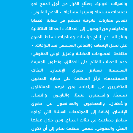
والهيئات الدولية، وصنّاع القرار من أجل الدفع نحو
تحقيقات مستقلة وتعزيز المساءلة. • الدعم القانوني:
تقديم مقاربات قانونية تسهم في حماية الضحايا
وتمكينهم من الوصول إلى العدالة. • العدالة الانتقالية
وبناء السلام: إنتاج دراسات ومبادرات تسلط الضوء
على سبل الإنصاف والتعافي المجتمعي بعد النزاعات. •
مكافحة المعلومات المضللة وتعزيز الوعي الحقوقي:
دعم الخطاب القائم على الحقائق، وتطوير المعرفة
المجتمعية بمعايير حقوق الإنسان. الفئات
المستهدفة: تركّز المنظمة على حماية المدنيين
المتضررين من النزاعات، بمن فيهم المعتقلون
تعسفًا، والمخفيون قسرًا، والنازحون، والنساء،
والأطفال، والصحفيون، والمدافعون عن حقوق
الإنسان، إضافة إلى المجتمعات الهشة التي تواجه
مخاطر مضاعفة في بيئات الصراع. ومن خلال عملها
البحثي والحقوقي، تسعى منظمة سام إلى أن تكون