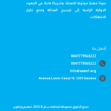
صوتا مهنيا موثوقا للضحايا، وشريكا فاعلا في الجهود
الدولية الرامية إلى ترسيخ العدالة ومنع تكرار
الانتهاكات.
أتصل بنا
0041779560222
0041779560222
info@samrl.org
Avenue Louis-Casaï 18, 1209 Genève
جميع الحقوق محفوظة لمنظمة سام © 2023، تصميم وتطوير