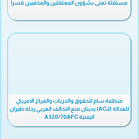
مستقلة تعنى بشؤون المعتقلين والمخفيين قسراً
منظمة سام للحقوق والحريات والمركز الامريكي
للعدالة (ACJ) يدينان منع التحالف العربي رحلة طيران
اليمنية A320/70AFC