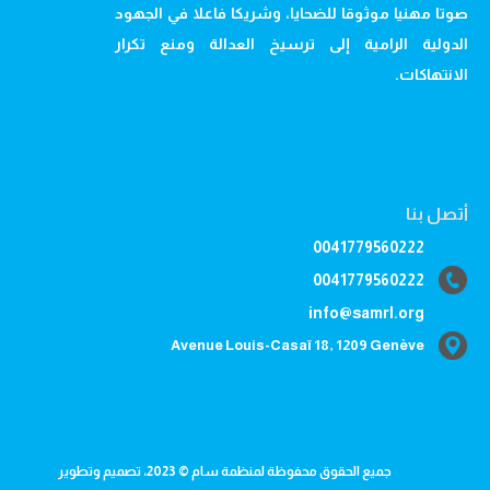
صوتا مهنيا موثوقا للضحايا، وشريكا فاعلا في الجهود
الدولية الرامية إلى ترسيخ العدالة ومنع تكرار
الانتهاكات.
أتصل بنا
0041779560222
0041779560222
info@samrl.org
Avenue Louis-Casaï 18, 1209 Genève
جميع الحقوق محفوظة لمنظمة سام © 2023، تصميم وتطوير