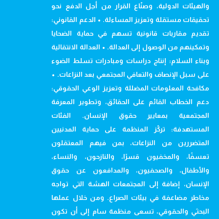
والهيئات الدولية، وصنّاع القرار من أجل الدفع نحو
تحقيقات مستقلة وتعزيز المساءلة. • الدعم القانوني:
تقديم مقاربات قانونية تسهم في حماية الضحايا
وتمكينهم من الوصول إلى العدالة. • العدالة الانتقالية
وبناء السلام: إنتاج دراسات ومبادرات تسلط الضوء
على سبل الإنصاف والتعافي المجتمعي بعد النزاعات. •
مكافحة المعلومات المضللة وتعزيز الوعي الحقوقي:
دعم الخطاب القائم على الحقائق، وتطوير المعرفة
المجتمعية بمعايير حقوق الإنسان. الفئات
المستهدفة: تركّز المنظمة على حماية المدنيين
المتضررين من النزاعات، بمن فيهم المعتقلون
تعسفًا، والمخفيون قسرًا، والنازحون، والنساء،
والأطفال، والصحفيون، والمدافعون عن حقوق
الإنسان، إضافة إلى المجتمعات الهشة التي تواجه
مخاطر مضاعفة في بيئات الصراع. ومن خلال عملها
البحثي والحقوقي، تسعى منظمة سام إلى أن تكون