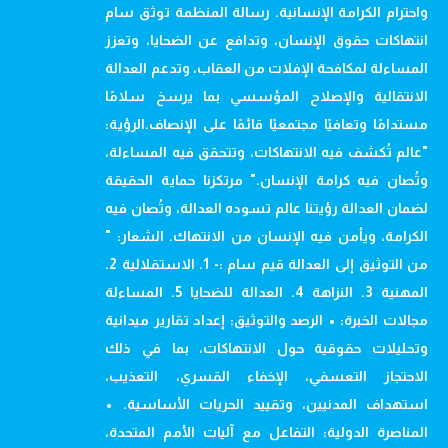
واحترام الكرامة الإنسانية. رسالة المنظمة توثق سام
انتهاكات حقوق الإنسان، وتدافع عن الضحايا، وتعزز
المساءلة لمكافحة الإفلات من العقاب، وتدعم العدالة
الانتقالية والإصلاح المؤسسي بما يرسخ سلامًا
مستدامًا وتعافيًا مجتمعيًا قائمًا على الإنصاف.الرؤية:
"عالم تُكشف فيه الانتهاكات، وتتحقق فيه المساءلة،
وتُصان فيه كرامة الإنسان." مرتكزنا حماية الحقيقة
لضمان العدالة رؤيتنا عالم تسوده العدالة، وتُصان فيه
الكرامة، ويأمن فيه الإنسان من الانتهاك. الشعار: "
من التوثيق إلى العدالة قيم سام :- 1. الاستقلالية 2.
المهنية 3. النزاهة 4. العدالة للضحايا 5. المساءلة
مجالات الخبرة: • الرصد والتوثيق: إعداد تقارير ميدانية
وتحليلات حقوقية حول الانتهاكات، بما في ذلك
الاحتجاز التعسفي، الإخفاء القسري، التعذيب،
استهداف المدنيين، وتقييد الحريات الأساسية. •
المناصرة الدولية: التفاعل مع آليات الأمم المتحدة،