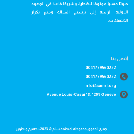
صوتا مهنيا موثوقا للضحايا، وشريكا فاعلا في الجهود
الدولية الرامية إلى ترسيخ العدالة ومنع تكرار
الانتهاكات.
أتصل بنا
0041779560222
0041779560222
info@samrl.org
Avenue Louis-Casaï 18, 1209 Genève
جميع الحقوق محفوظة لمنظمة سام © 2023، تصميم وتطوير