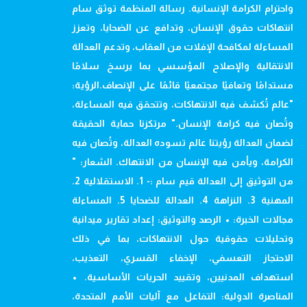
واحترام الكرامة الإنسانية. رسالة المنظمة توثق سام
انتهاكات حقوق الإنسان، وتدافع عن الضحايا، وتعزز
المساءلة لمكافحة الإفلات من العقاب، وتدعم العدالة
الانتقالية والإصلاح المؤسسي بما يرسخ سلامًا
مستدامًا وتعافيًا مجتمعيًا قائمًا على الإنصاف.الرؤية:
"عالم تُكشف فيه الانتهاكات، وتتحقق فيه المساءلة،
وتُصان فيه كرامة الإنسان." مرتكزنا حماية الحقيقة
لضمان العدالة رؤيتنا عالم تسوده العدالة، وتُصان فيه
الكرامة، ويأمن فيه الإنسان من الانتهاك. الشعار: "
من التوثيق إلى العدالة قيم سام :- 1. الاستقلالية 2.
المهنية 3. النزاهة 4. العدالة للضحايا 5. المساءلة
مجالات الخبرة: • الرصد والتوثيق: إعداد تقارير ميدانية
وتحليلات حقوقية حول الانتهاكات، بما في ذلك
الاحتجاز التعسفي، الإخفاء القسري، التعذيب،
استهداف المدنيين، وتقييد الحريات الأساسية. •
المناصرة الدولية: التفاعل مع آليات الأمم المتحدة،