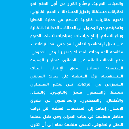
والهيئات الدولية، وصنّاع القرار من أجل الدفع نحو
تحقيقات مستقلة وتعزيز المساءلة. • الدعم القانوني:
تقديم مقاربات قانونية تسهم في حماية الضحايا
وتمكينهم من الوصول إلى العدالة. • العدالة الانتقالية
وبناء السلام: إنتاج دراسات ومبادرات تسلط الضوء
على سبل الإنصاف والتعافي المجتمعي بعد النزاعات. •
مكافحة المعلومات المضللة وتعزيز الوعي الحقوقي:
دعم الخطاب القائم على الحقائق، وتطوير المعرفة
المجتمعية بمعايير حقوق الإنسان. الفئات
المستهدفة: تركّز المنظمة على حماية المدنيين
المتضررين من النزاعات، بمن فيهم المعتقلون
تعسفًا، والمخفيون قسرًا، والنازحون، والنساء،
والأطفال، والصحفيون، والمدافعون عن حقوق
الإنسان، إضافة إلى المجتمعات الهشة التي تواجه
مخاطر مضاعفة في بيئات الصراع. ومن خلال عملها
البحثي والحقوقي، تسعى منظمة سام إلى أن تكون