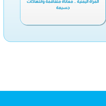
المرأة اليمنية .. معاناة متفاقمة وانتهاكات
جسيمة