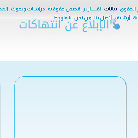
ر الحقوق
بيانات
تقــــــارير
قصص حقوقية
دراسات وبحوث
العدا
ية
أرشيف
أتصل بنا
من نحن
English