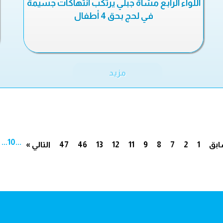
اللواء الرابع مشاة جبلي يرتكب انتهاكات جسيمة
في لحج بحق 4 أطفال
مزيد
...
10
...
ابق
1
2
7
8
9
11
12
13
46
47
التالي »