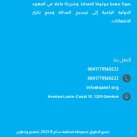
صوتا مهنيا موثوقا للضحايا، وشريكا فاعلا في الجهود
الدولية الرامية إلى ترسيخ العدالة ومنع تكرار
الانتهاكات.
أتصل بنا
0041779560222
0041779560222
info@samrl.org
Avenue Louis-Casaï 18, 1209 Genève
جميع الحقوق محفوظة لمنظمة سام © 2023، تصميم وتطوير