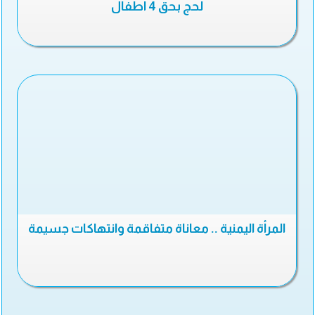
لحج بحق 4 أطفال
المرأة اليمنية .. معاناة متفاقمة وانتهاكات جسيمة