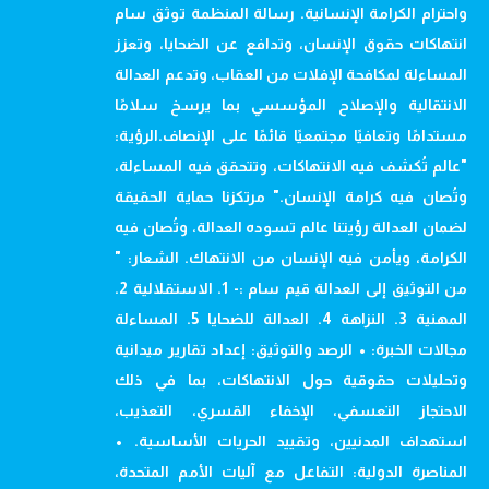
واحترام الكرامة الإنسانية. رسالة المنظمة توثق سام
انتهاكات حقوق الإنسان، وتدافع عن الضحايا، وتعزز
المساءلة لمكافحة الإفلات من العقاب، وتدعم العدالة
الانتقالية والإصلاح المؤسسي بما يرسخ سلامًا
مستدامًا وتعافيًا مجتمعيًا قائمًا على الإنصاف.الرؤية:
"عالم تُكشف فيه الانتهاكات، وتتحقق فيه المساءلة،
وتُصان فيه كرامة الإنسان." مرتكزنا حماية الحقيقة
لضمان العدالة رؤيتنا عالم تسوده العدالة، وتُصان فيه
الكرامة، ويأمن فيه الإنسان من الانتهاك. الشعار: "
من التوثيق إلى العدالة قيم سام :- 1. الاستقلالية 2.
المهنية 3. النزاهة 4. العدالة للضحايا 5. المساءلة
مجالات الخبرة: • الرصد والتوثيق: إعداد تقارير ميدانية
وتحليلات حقوقية حول الانتهاكات، بما في ذلك
الاحتجاز التعسفي، الإخفاء القسري، التعذيب،
استهداف المدنيين، وتقييد الحريات الأساسية. •
المناصرة الدولية: التفاعل مع آليات الأمم المتحدة،