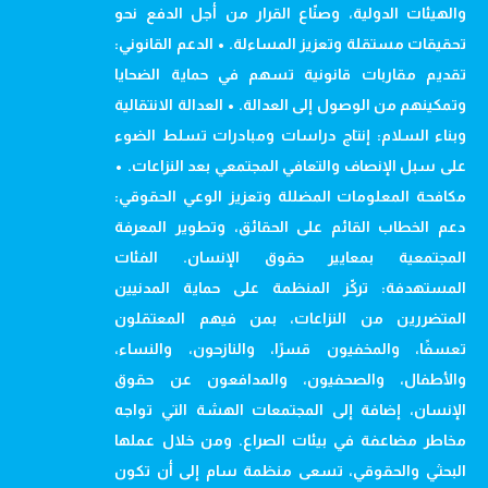
والهيئات الدولية، وصنّاع القرار من أجل الدفع نحو
تحقيقات مستقلة وتعزيز المساءلة. • الدعم القانوني:
تقديم مقاربات قانونية تسهم في حماية الضحايا
وتمكينهم من الوصول إلى العدالة. • العدالة الانتقالية
وبناء السلام: إنتاج دراسات ومبادرات تسلط الضوء
على سبل الإنصاف والتعافي المجتمعي بعد النزاعات. •
مكافحة المعلومات المضللة وتعزيز الوعي الحقوقي:
دعم الخطاب القائم على الحقائق، وتطوير المعرفة
المجتمعية بمعايير حقوق الإنسان. الفئات
المستهدفة: تركّز المنظمة على حماية المدنيين
المتضررين من النزاعات، بمن فيهم المعتقلون
تعسفًا، والمخفيون قسرًا، والنازحون، والنساء،
والأطفال، والصحفيون، والمدافعون عن حقوق
الإنسان، إضافة إلى المجتمعات الهشة التي تواجه
مخاطر مضاعفة في بيئات الصراع. ومن خلال عملها
البحثي والحقوقي، تسعى منظمة سام إلى أن تكون