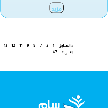
مزيد
« السابق
1
2
7
8
9
11
12
13
التالي »
47