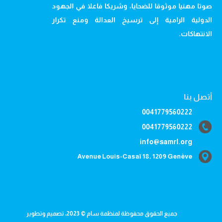
صوتا مهنيا موثوقا للضحايا، وشريكا فاعلا في الجهود
الدولية الرامية إلى ترسيخ العدالة ومنع تكرار
الانتهاكات.
أتصل بنا
0041779560222
0041779560222
info@samrl.org
Avenue Louis-Casaï 18, 1209 Genève
جميع الحقوق محفوظة لمنظمة سام © 2023، تصميم وتطوير