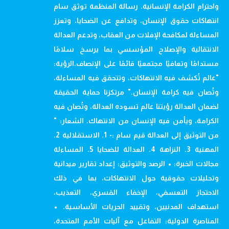
واحترام الكرامة الإنسانية. رسالة المنظمة توثق سام
انتهاكات حقوق الإنسان، وتدافع عن الضحايا، وتعزز
المساءلة لمكافحة الإفلات من العقاب، وتدعم العدالة
الانتقالية والإصلاح المؤسسي بما يرسخ سلامًا
مستدامًا وتعافيًا مجتمعيًا قائمًا على الإنصاف.الرؤية:
"عالم تُكشف فيه الانتهاكات، وتتحقق فيه المساءلة،
وتُصان فيه كرامة الإنسان." مرتكزنا حماية الحقيقة
لضمان العدالة رؤيتنا عالم تسوده العدالة، وتُصان فيه
الكرامة، ويأمن فيه الإنسان من الانتهاك. الشعار: "
من التوثيق إلى العدالة قيم سام :- 1. الاستقلالية 2.
المهنية 3. النزاهة 4. العدالة للضحايا 5. المساءلة
مجالات الخبرة: • الرصد والتوثيق: إعداد تقارير ميدانية
وتحليلات حقوقية حول الانتهاكات، بما في ذلك
الاحتجاز التعسفي، الإخفاء القسري، التعذيب،
استهداف المدنيين، وتقييد الحريات الأساسية. •
المناصرة الدولية: التفاعل مع آليات الأمم المتحدة،