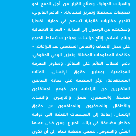
والهيئات الدولية، وصنّاع القرار من أجل الدفع نحو
تحقيقات مستقلة وتعزيز المساءلة. • الدعم القانوني:
تقديم مقاربات قانونية تسهم في حماية الضحايا
وتمكينهم من الوصول إلى العدالة. • العدالة الانتقالية
وبناء السلام: إنتاج دراسات ومبادرات تسلط الضوء
على سبل الإنصاف والتعافي المجتمعي بعد النزاعات. •
مكافحة المعلومات المضللة وتعزيز الوعي الحقوقي:
دعم الخطاب القائم على الحقائق، وتطوير المعرفة
المجتمعية بمعايير حقوق الإنسان. الفئات
المستهدفة: تركّز المنظمة على حماية المدنيين
المتضررين من النزاعات، بمن فيهم المعتقلون
تعسفًا، والمخفيون قسرًا، والنازحون، والنساء،
والأطفال، والصحفيون، والمدافعون عن حقوق
الإنسان، إضافة إلى المجتمعات الهشة التي تواجه
مخاطر مضاعفة في بيئات الصراع. ومن خلال عملها
البحثي والحقوقي، تسعى منظمة سام إلى أن تكون