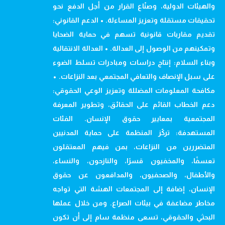
والهيئات الدولية، وصنّاع القرار من أجل الدفع نحو
تحقيقات مستقلة وتعزيز المساءلة. • الدعم القانوني:
تقديم مقاربات قانونية تسهم في حماية الضحايا
وتمكينهم من الوصول إلى العدالة. • العدالة الانتقالية
وبناء السلام: إنتاج دراسات ومبادرات تسلط الضوء
على سبل الإنصاف والتعافي المجتمعي بعد النزاعات. •
مكافحة المعلومات المضللة وتعزيز الوعي الحقوقي:
دعم الخطاب القائم على الحقائق، وتطوير المعرفة
المجتمعية بمعايير حقوق الإنسان. الفئات
المستهدفة: تركّز المنظمة على حماية المدنيين
المتضررين من النزاعات، بمن فيهم المعتقلون
تعسفًا، والمخفيون قسرًا، والنازحون، والنساء،
والأطفال، والصحفيون، والمدافعون عن حقوق
الإنسان، إضافة إلى المجتمعات الهشة التي تواجه
مخاطر مضاعفة في بيئات الصراع. ومن خلال عملها
البحثي والحقوقي، تسعى منظمة سام إلى أن تكون