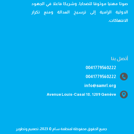
صوتا مهنيا موثوقا للضحايا، وشريكا فاعلا في الجهود
الدولية الرامية إلى ترسيخ العدالة ومنع تكرار
الانتهاكات.
أتصل بنا
0041779560222
0041779560222
info@samrl.org
Avenue Louis-Casaï 18, 1209 Genève
جميع الحقوق محفوظة لمنظمة سام © 2023، تصميم وتطوير