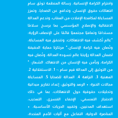
واحترام الكرامة الإنسانية. رسالة المنظمة توثق سام
انتهاكات حقوق الإنسان، وتدافع عن الضحايا، وتعزز
المساءلة لمكافحة الإفلات من العقاب، وتدعم العدالة
الانتقالية والإصلاح المؤسسي بما يرسخ سلامًا
مستدامًا وتعافيًا مجتمعيًا قائمًا على الإنصاف.الرؤية:
"عالم تُكشف فيه الانتهاكات، وتتحقق فيه المساءلة،
وتُصان فيه كرامة الإنسان." مرتكزنا حماية الحقيقة
لضمان العدالة رؤيتنا عالم تسوده العدالة، وتُصان فيه
الكرامة، ويأمن فيه الإنسان من الانتهاك. الشعار: "
من التوثيق إلى العدالة قيم سام :- 1. الاستقلالية 2.
المهنية 3. النزاهة 4. العدالة للضحايا 5. المساءلة
مجالات الخبرة: • الرصد والتوثيق: إعداد تقارير ميدانية
وتحليلات حقوقية حول الانتهاكات، بما في ذلك
الاحتجاز التعسفي، الإخفاء القسري، التعذيب،
استهداف المدنيين، وتقييد الحريات الأساسية. •
المناصرة الدولية: التفاعل مع آليات الأمم المتحدة،