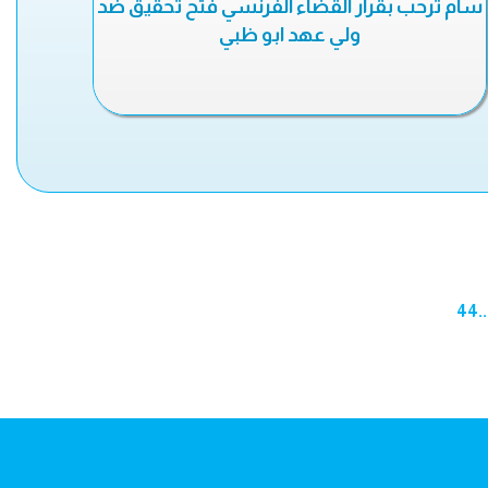
سام ترحب بقرار القضاء الفرنسي فتح تحقيق ضد
ولي عهد ابو ظبي
44
..