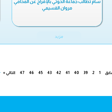
سام تطالب جماعة الحوثي بالإفراج عن المحامي
مروان القسيمي
مزيد
.
ابق
1
2
39
40
41
42
43
45
46
47
التالي »