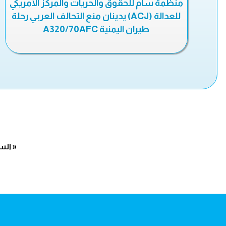
منظمة سام للحقوق والحريات والمركز الامريكي
للعدالة (ACJ) يدينان منع التحالف العربي رحلة
طيران اليمنية A320/70AFC
« الس