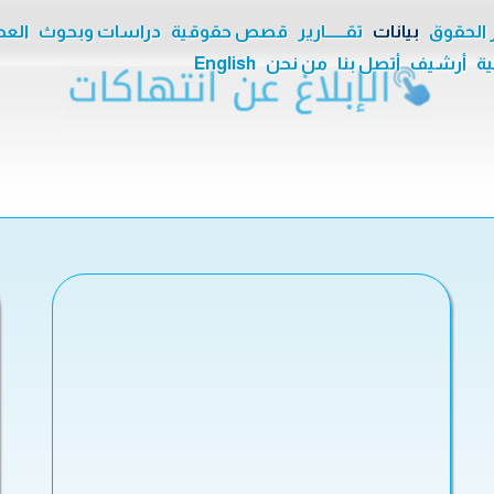
ر الحقوق
بيانات
تقــــــارير
قصص حقوقية
دراسات وبحوث
العدا
ية
أرشيف
أتصل بنا
من نحن
English