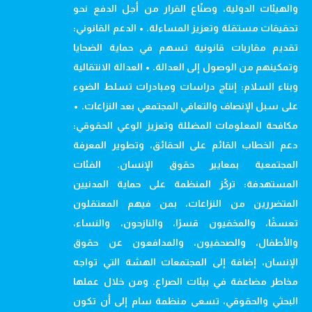
والهيئات الدولية، وصنّاع القرار من أجل الدفع نحو
تحقيقات مستقلة وتعزيز المساءلة. • الدعم القانوني:
تقديم مقاربات قانونية تسهم في حماية الضحايا
وتمكينهم من الوصول إلى العدالة. • العدالة الانتقالية
وبناء السلام: إنتاج دراسات ومبادرات تسلط الضوء
على سبل الإنصاف والتعافي المجتمعي بعد النزاعات. •
مكافحة المعلومات المضللة وتعزيز الوعي الحقوقي:
دعم الخطاب القائم على الحقائق، وتطوير المعرفة
المجتمعية بمعايير حقوق الإنسان. الفئات
المستهدفة: تركّز المنظمة على حماية المدنيين
المتضررين من النزاعات، بمن فيهم المعتقلون
تعسفًا، والمخفيون قسرًا، والنازحون، والنساء،
والأطفال، والصحفيون، والمدافعون عن حقوق
الإنسان، إضافة إلى المجتمعات الهشة التي تواجه
مخاطر مضاعفة في بيئات الصراع. ومن خلال عملها
البحثي والحقوقي، تسعى منظمة سام إلى أن تكون