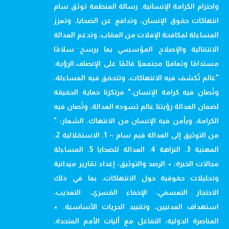
واحترام الكرامة الإنسانية. رسالة المنظمة توثق سام
انتهاكات حقوق الإنسان، وتدافع عن الضحايا، وتعزز
المساءلة لمكافحة الإفلات من العقاب، وتدعم العدالة
الانتقالية والإصلاح المؤسسي بما يرسخ سلامًا
مستدامًا وتعافيًا مجتمعيًا قائمًا على الإنصاف.الرؤية:
"عالم تُكشف فيه الانتهاكات، وتتحقق فيه المساءلة،
وتُصان فيه كرامة الإنسان." مرتكزنا حماية الحقيقة
لضمان العدالة رؤيتنا عالم تسوده العدالة، وتُصان فيه
الكرامة، ويأمن فيه الإنسان من الانتهاك. الشعار: "
من التوثيق إلى العدالة قيم سام :- 1. الاستقلالية 2.
المهنية 3. النزاهة 4. العدالة للضحايا 5. المساءلة
مجالات الخبرة: • الرصد والتوثيق: إعداد تقارير ميدانية
وتحليلات حقوقية حول الانتهاكات، بما في ذلك
الاحتجاز التعسفي، الإخفاء القسري، التعذيب،
استهداف المدنيين، وتقييد الحريات الأساسية. •
المناصرة الدولية: التفاعل مع آليات الأمم المتحدة،