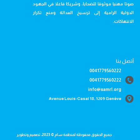
صوتا مهنيا موثوقا للضحايا، وشريكا فاعلا في الجهود
الدولية الرامية إلى ترسيخ العدالة ومنع تكرار
الانتهاكات.
أتصل بنا
0041779560222
0041779560222
info@samrl.org
Avenue Louis-Casaï 18, 1209 Genève
جميع الحقوق محفوظة لمنظمة سام © 2023، تصميم وتطوير