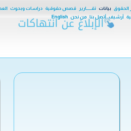
ر الحقوق
بيانات
تقــــــارير
قصص حقوقية
دراسات وبحوث
العدا
ية
أرشيف
أتصل بنا
من نحن
English