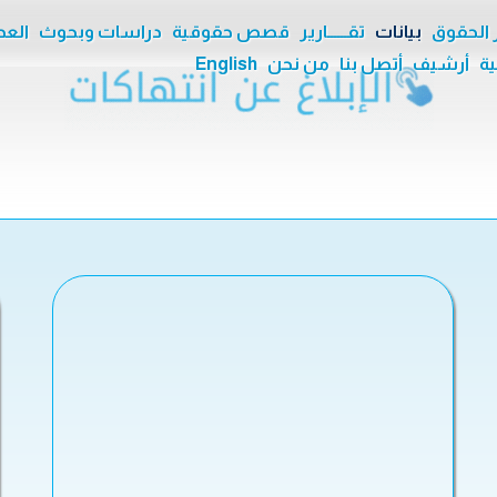
ر الحقوق
بيانات
تقــــــارير
قصص حقوقية
دراسات وبحوث
العدا
ية
أرشيف
أتصل بنا
من نحن
English